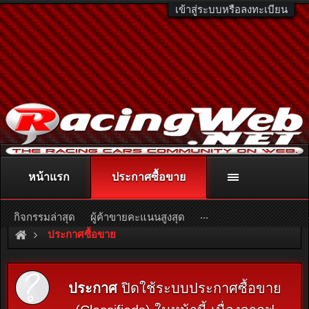
เข้าสู่ระบบหรือลงทะเบียน
หน้าแรก
ประกาศซื้อขาย
ติดต่อลงโฆษณา
racingweb@gmail.com
หรือโทร. 081-811-1138
หรืออ่านรายละเอียดเพิ่มเติม คลิกที่นี่
...
กิจกรรมล่าสุด
ผู้ค้าขายคะแนนสูงสุด
ประกาศซื้อขาย
ประกาศ
ปิดใช้ระบบประกาศซื้อขาย