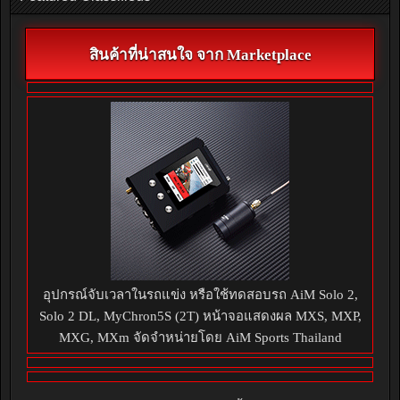
สินค้าที่น่าสนใจ จาก Marketplace
อุปกรณ์จับเวลาในรถแข่ง หรือใช้ทดสอบรถ AiM Solo 2,
Solo 2 DL, MyChron5S (2T) หน้าจอแสดงผล MXS, MXP,
MXG, MXm จัดจำหน่ายโดย AiM Sports Thailand