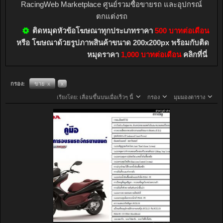
RacingWeb Marketplace ศูนย์รวมซื้อขายรถ และอุปกรณ์
ตกแต่งรถ
ติดหมุดหัวข้อโฆษณาทุกประเภทราคา
500 บาทต่อเดือน
หรือ โฆษณาด้วยรูปภาพสินค้าขนาด 200x200px พร้อมกับติด
หมุดราคา
1,000 บาทต่อเดือน
คลิกที่นี่
กรอง:
ขาย
x
x
เรียงโดย:
เลื่อนขึ้นบนเมื่อเร็วๆ นี้
กรอง
มุมมองตาราง