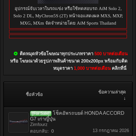
อุปกรณ์จับเวลาในรถแข่ง หรือใช้ทดสอบรถ AiM Solo 2,
Solo 2 DL, MyChron5S (2T) หน้าจอแสดงผล MXS, MXP,
MXG, MXm จัดจำหน่ายโดย AiM Sports Thailand
ติดหมุดหัวข้อโฆษณาทุกประเภทราคา
500 บาทต่อเดือน
หรือ โฆษณาด้วยรูปภาพสินค้าขนาด 200x200px พร้อมกับติด
หมุดราคา
1,000 บาทต่อเดือน
คลิกที่นี่
ข้อความล่าสุด
ชื่อหัวข้อ
↓
โช็คอัพรถบยต์ HONDA ACCORD
[For Sale]
G7 เก่าญี่ปุ่น
Zimfourz
13 กรกฎาคม 2026
ตอบกลับ:
0