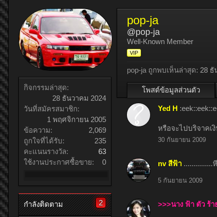
pop-ja
@pop-ja
Well-Known Member
VIP
pop-ja ถูกพบเห็นล่าสุด:
28 ธ
กิจกรรมล่าสุด:
โพสต์ข้อมูลส่วนตัว
28 ธันวาคม 2024
Yed H
:eek::eek::e
วันที่สมัครสมาชิก:
1 พฤศจิกายน 2005
หรือจะไปบริจาคเงิน
ข้อความ:
2,069
30 กันยายน 2009
ถูกใจที่ได้รับ:
235
คะแนนรางวัล:
63
ใช้งานประกาศซื้อขาย:
0
nv สีฟ้า
..............
5 กันยายน 2009
2
>>>นาง ฟ้า ตัว ร้
กำลังติดตาม