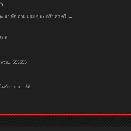
๊า
ก แวะ มา ทัก ทาย บ่อย ๆ นะ คร๊า คริ คริ ....
ับพี่
...จวย....555555
ไม่บ้า...กาม...ฮิฮิ