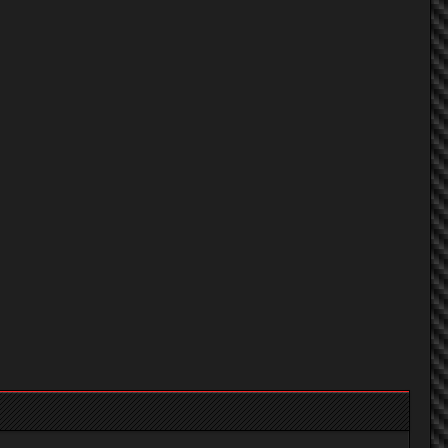
ObiO
nv สีฟ้า
ObiO
green nv #032
nv สีฟ้า