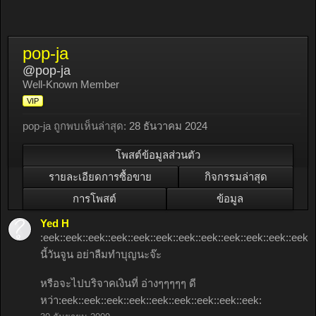
pop-ja
@pop-ja
Well-Known Member
VIP
pop-ja ถูกพบเห็นล่าสุด:
28 ธันวาคม 2024
โพสต์ข้อมูลส่วนตัว
รายละเอียดการซื้อขาย
กิจกรรมล่าสุด
การโพสต์
ข้อมูล
Yed H
:eek::eek::eek::eek::eek::eek::eek::eek::eek::eek::eek::eek:ว
นี้วันจูน อย่าลืมทำบุญนะจ๊ะ
หรือจะไปบริจาคเงินที่ อ่างๆๆๆๆๆ ดี
หว่า:eek::eek::eek::eek::eek::eek::eek::eek::eek: