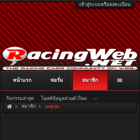
เข้าสู่ระบบหรือลงทะเบียน
หน้าแรก
ฟอรั่ม
สมาชิก
ติดต่อลงโฆษณา
racingweb@gmail.com
หรือโทร. 081-811-1138
หรืออ่านรายละเอียดเพิ่มเติม คลิกที่นี่
...
กิจกรรมล่าสุด
โพสต์ข้อมูลส่วนตัวใหม่
สมาชิก
pop-ja