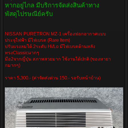
หากอยู่ไกล มีบริการจัดส่งสินค้าทาง
พัสดุไปรษณีย์ครับ
NISSAN PURETRON MZ-1 เครื่องฟอกอากาศแบบ
ประจุไฟฟ้า มีไฟเบรค (Rare Item)
ปรับแรงลมได้ 2ระดับ Hi/Lo มีไฟเบรคด้านหลัง
ทรงClassicมากๆ
มือ2จากญี่ปุ่น สภาพสวยมาก ใช้งานได้ปกติ (ของหายา
กมากๆ)
ราคา 5,300.- (ค่าจัดส่งด่วน 150.- รอรับหน้าบ้าน)