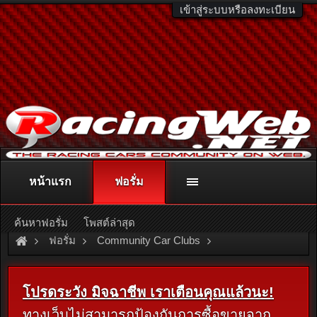
เข้าสู่ระบบหรือลงทะเบียน
หน้าแรก
ฟอรั่ม
ติดต่อลงโฆษณา
racingweb@gmail.com
หรือโทร. 081-811-1138
หรืออ่านรายละเอียดเพิ่มเติม คลิกที่นี่
ค้นหาฟอรั่ม
โพสต์ล่าสุด
ฟอรั่ม
Community Car Clubs
Nissan Car Clubs
Nissan Clubs Marketplace
โปรดระวัง มิจฉาชีพ เราเตือนคุณแล้วนะ!
ทางเว็บไม่สามารถป้องกันการซื้อขายจาก