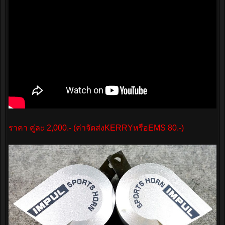
ราคา คู่ละ 2,000.- (ค่าจัดส่งKERRYหรือEMS 80.-)