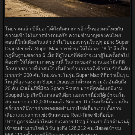
โดยรวมแล้ว ปีนี้บอกได้ถึงพัฒนาการอีกขั้นของคนไทยกับ
ความเข้าใจในการทำรถแดร๊ก ความชำนาญของคนไทย
ตอนนี้ใกล้เคียงกันแล้ว ถ้าไม่ไปมองรถรุ่นใหญ่ๆ อย่าง Super
Dragster หรือ Super Max การทำรถให้ได้เวลา "8 วิ" ถือเป็น
กฎพื้นฐานของรถ 6 เม็ด ที่อู่ไหนๆที่คิดว่าจะมาสู้ในครั้งต่อไป
ต้องทำให้ได้ตามมาตรฐานนี้ ในส่วนของตัวงานเองก็มีสถิติ
อีกหลายอย่างที่น่าสนใจ เริ่มด้วยจำนวนรถที่เข้าร่วมจัดอันดับ
มากกว่า 200 คัน โดยเฉพาะในรุ่น Super Max ที่ถือว่าเป็นรุ่น
ใหญ่ที่สุดรองจาก Super Dragster ก็มีรถมาร่วมจัดอันดับถึง
20 คัน นับเป็นปีที่มีรถ Space Frame มากที่สุดตั้งแต่มีงาน
Souped Up เกิดขึ้นมาเลยทีเดียว นอกจากนี้ยังมีผู้เข้าชมใน
สนามมากว่า 12,000 คนแล้ว Souped Up ในครั้งนี้ถือว่าเป็น
ครั้งแรกที่มีการถ่ายทอดสดผ่านเวบไซต์เต็มระบบ ทั้งภาพ
เสียง และผลการแข่งขันสดแบบ Real-Time ซึ่งถือเป็น
ปรากฏการณ์หน้าใหม่ของวงการ Drag บ้านเรา ด้วยจำนวนผู้
เข้าชมผ่านเวบไซด์ 3 วัน สูงถึง 126,312 คน มียอดเข้าชม
568,111 ครั้ง และมีผู้ติดตามข่าวสารผ่านทาง