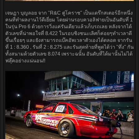
เจษฏา บุญลอย จาก "R&C ตู่โคราช" เป็นแดร๊กสเตอร์อีกหนึ่ง
คนที่ทำผลงานไว้ดีเยี่ยม โดยผ่านรอบควอลิฟายเป็นอันดับที่ 1
ในรุ่น Pro 6 ด้วยการวิ่งแค่รันเดียวแล้วเก็บรถเลย หลังจากได้
ตัวเลขที่น่าพอใจที่ 8.422 ในรอบชิงชนะเลิศก็ค่อยๆทำเวลาดี
ขึ้นเรื่อยๆ และยังสามารถแบ๊คอัพเวลาตัวเองได้ตลอด จากรัน
ที่ 1 : 8.360 , รันที่ 2 : 8.275 และรันสุดท้ายที่พูดได้ว่า "ทึ่ง" กัน
ทั้งสนามด้วยตัวเลข 8.074 เพราะฉนั้น อันดับที่ได้มานั้นไม่ได้
ฟลุ๊คอย่างแน่นอน!!