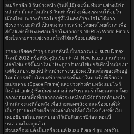
อเมริกาอีก 3 วันข้างหน้า (วันที่ 18) ฉะนั้น ทีมงานช่างเบิร์ด
หลักห้า มีเวลาไม่เกิน 3 วันเท่านั้นที่จะต้องเซ็ทรถให้จบใน
เมืองไทย เพราะถ้ารถไปอยู่ที่โน้นคงทำอะไรไม่ได้มาก
ซึ่งรถกระบะคันนี้ เป็นผลงานการสร้างโดยคนไทยล้วนๆ เพื่อ
ส่งไปแข่งที่ประเทศอเมริกาในรายการ NHRDA World Finals
ซึ่งเป็นรายการแข่งรถแดร็กที่ใช้เครื่องยนต์ดีเซล
รายละเอียดคร่าวๆ ของรถคันนี้ เป็นรถกระบะ Isuzu Dmax
โฉมปี 2012 หรือที่ปัจจุบันเรียกว่า All New Isuzu ส่วนหัวรถ
หล่อไฟเบอร์ขึ้นมาใหม่ ประตูคาร์บอนไฟเบอร์เพื่อน้ำหนักเบา
แต่ตั้งแต่ประตูแค็ป ด้านข้างกระบะยังคงเป็นเหล็กของเดิมอยู่
โดยมีการสร้างโครงสร้างของรถขึ้นมาใหม่ หรือที่เรียกว่า
สเปซเฟรม (Space Frame) และช่วงล่างด้านหลังแบบโฟร์
ลิ้งค์ (4 Links) ซึ่งเป็นช่วงล่างสำหรับรถแดร็กโดยเฉพาะ โดย
ออกแบบมาเพื้อที่เวลาออกตัวจะเหมือนไม้งัดตัวรถด้านหน้า
น้ำหนักจะลงที่ล้อหลัง เพื่อถ่ายทอดพลังจากเครื่องยนต์ได้
เต็มๆ (รายละเอียดเรื่องช่วงล่างโฟร์ลิ้งค์เว็บไซต์เรซซิ่งเว็บ
เคยอธิบายในบทความเอาไว้เมื่อสิบกว่าปีก่อน ตอนนี้
บทความไม่อยู่แล้ว)
ส่วนเครื่องยนต์ เป็นเครื่องยนต์ Isuzu ดีเซล 4 สูบ เทอร์โบ