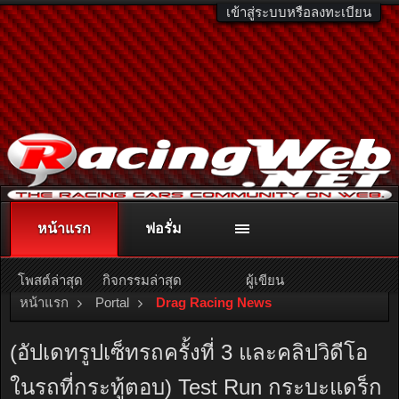
เข้าสู่ระบบหรือลงทะเบียน
หน้าแรก
ฟอรั่ม
ติดต่อลงโฆษณา
racingweb@gmail.com
หรือโทร. 081-811-1138
หรืออ่านรายละเอียดเพิ่มเติม คลิกที่นี่
โพสต์ล่าสุด
กิจกรรมล่าสุด
ผู้เขียน
หน้าแรก
Portal
Drag Racing News
(อัปเดทรูปเซ็ทรถครั้งที่ 3 และคลิปวิดีโอ
ในรถที่กระทู้ตอบ) Test Run กระบะแดร็ก