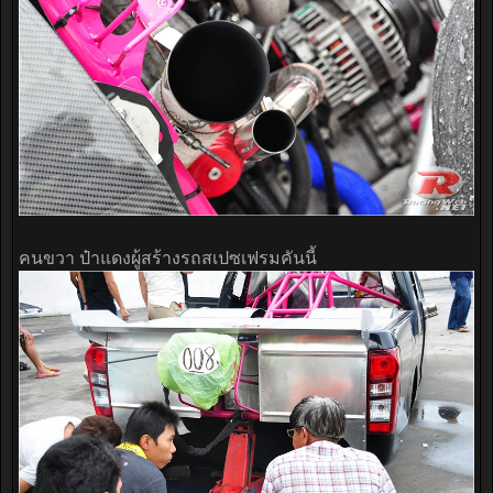
คนขวา ป๋าแดงผู้สร้างรถสเปซเฟรมคันนี้