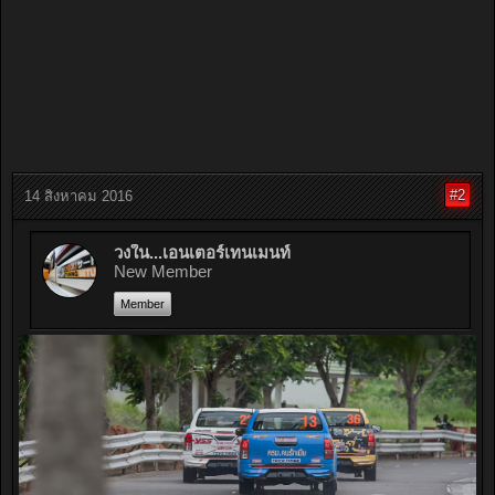
#2
14 สิงหาคม 2016
วงใน...เอนเตอร์เทนเมนท์
New Member
Member