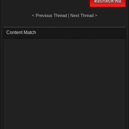
ตอบกลับหัวข้อ
<
Previous Thread
|
Next Thread
>
Content Match