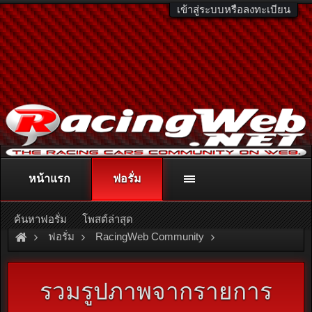
เข้าสู่ระบบหรือลงทะเบียน
หน้าแรก
ฟอรั่ม
ติดต่อลงโฆษณา
racingweb@gmail.com
หรือโทร. 081-811-1138
หรืออ่านรายละเอียดเพิ่มเติม คลิกที่นี่
ค้นหาฟอรั่ม
โพสต์ล่าสุด
ฟอรั่ม
RacingWeb Community
Motorsport Forum
Circuit Racing
รวมรูปภาพจากรายการ