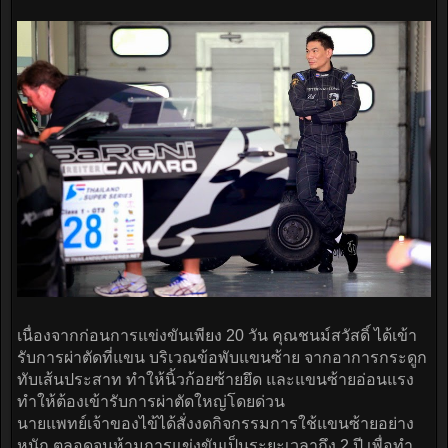
เนื่องจากก่อนการแข่งขันเพียง 20 วัน คุณชนม์สวัสดิ์ ได้เข้า
รับการผ่าตัดที่แขน บริเวณข้อพับแขนซ้าย จากอาการกระดูก
ทับเส้นประสาท ทำให้นิ้วก้อยซ้ายยึด และแขนซ้ายอ่อนแรง
ทำให้ต้องเข้ารับการผ่าตัดใหญ่โดยด่วน
นายแพทย์เจ้าของไข้ได้สั่งงดกิจกรรมการใช้แขนซ้ายอย่าง
หนัก ตลอดจนห้ามการแข่งขันเป็นระยะเวลาถึง 2 ปี เพื่อทำ