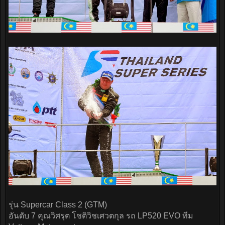
รุ่น Supercar Class 2 (GTM)
อันดับ 7 คุณวิศรุต โชติวิชเศวตกุล รถ LP520 EVO ทีม