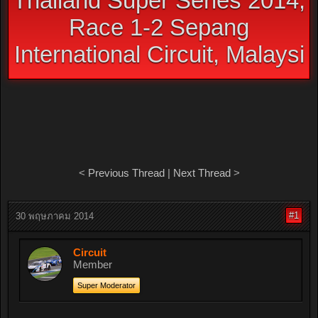
Thailand Super Series 2014,
Race 1-2 Sepang
International Circuit, Malaysi
<
Previous Thread
|
Next Thread
>
#1
30 พฤษภาคม 2014
Circuit
Member
Super Moderator