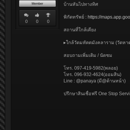
Member
บ้านหันไปทางทิศ
พิกัดทรัพย์ :
https://maps.app.g
0
0
0
สถานที่ใกล้เคียง
▸ใกล้วัดมหัตตมังคลาราม (วัดหา
สอบถามเพิ่มเติม / นัดชม
โทร. 097-419-5982(พลอย)
โทร. 096-932-4624(ออมสิน)
Line : @panaya (มี@ด้านหน้า)
ปรึกษาสินเชื่อฟรี One Stop Serv