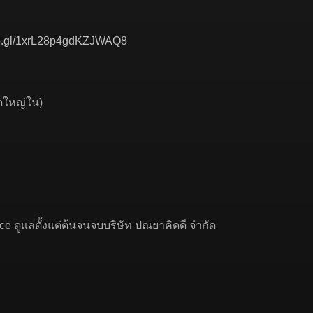
oo.gl/1xrL28p4gdKZJWAQ8
ดใหญ่ใน)
ice ดูแลตั้งแต่ต้นจนจบบริษัท ปณยาคิดดี จำกัด