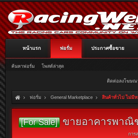
หน้าแรก
ฟอรั่ม
ประกาศซื้อขาย
ค้นหาฟอรั่ม
โพสต์ล่าสุด
ติดต่อลงโฆษ
ฟอรั่ม
General Marketplace
สินค้าทั่วไป ไม่มี
ขายอาคารพาณิชย
[For Sale]
การส