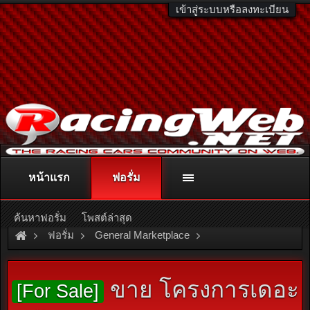
เข้าสู่ระบบหรือลงทะเบียน
หน้าแรก
ฟอรั่ม
ติดต่อลงโฆษณา
racingweb@gmail.com
หรือโทร. 081-811-1138
หรืออ่านรายละเอียดเพิ่มเติม คลิกที่นี่
ค้นหาฟอรั่ม
โพสต์ล่าสุด
ฟอรั่ม
General Marketplace
สินค้าทั่วไป ไม่มีหมวดหมู่
ขาย โครงการเดอะ
[For Sale]