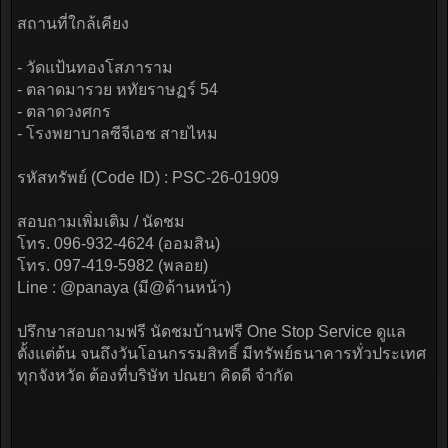
สถานที่ใกล้เคียง
- วัดแป้นทองโสภาราม
- ตลาดมารวย หทัยราษฏร์ 54
- ตลาดวงศกร
- โรงพยาบาลซีจีเอช สายไหม
รหัสทรัพย์ (Code ID) : PSC-26-01909
สอบถามเพิ่มเติม / นัดชม
โทร. 096-932-4624 (ออมสิน)
โทร. 097-419-5982 (พลอย)
Line : @panaya (มี@ด้านหน้า)
ปรึกษาสอบถามฟรี นัดชมบ้านฟรี One Stop Service ดูแล
ตั้งแต่ต้น จนถึงวันโอนกรรมสิทธิ์ มีทรัพย์ธนาคารทั่วประเทศ
ทุกจังหวัด ต้องที่บริษัท ปณยา คิดดี จำกัด