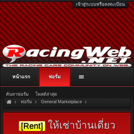
เข้าสู่ระบบหรือลงทะเบียน
หน้าแรก
ฟอรั่ม
ติดต่อลงโฆษณา
racingweb@gmail.com
หรือโทร. 081-811-1138
หรืออ่านรายละเอียดเพิ่มเติม คลิกที่นี่
ค้นหาฟอรั่ม
โพสต์ล่าสุด
ฟอรั่ม
General Marketplace
สินค้าทั่วไป ไม่มีหมวดหมู่
ให้เช่าบ้านเดี่ยว
[Rent]