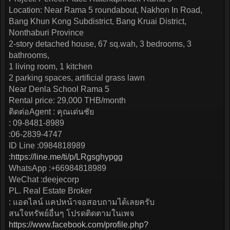
Location: Near Rama 5 roundabout, Nakhon In Road,
Bang Khun Kong Subdistrict, Bang Kruai District,
Nonthaburi Province
2-story detached house, 67 sq.wah, 3 bedrooms, 3
bathrooms,
1 living room, 1 kitchen
2 parking spaces, artificial grass lawn
Near Denla School Rama 5
Rental price: 29,000 THB/month
ติดต่อAgent : คุณเด่นชัย
: 09-8481-8989
:06-2839-4747
ID Line :0984818989
:
https://line.me/ti/p/LRgsghypgg
WhatsApp :+66984818989
WeChat :deejecorp
PL. Real Estate Broker
: แอดไลน์ แคปหน้าจอสอบถามได้เลยครับ
สนใจทรัพย์อื่นๆ โปรดติดตามในเพจ
https://www.facebook.com/profile.php?