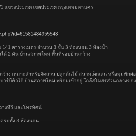
 70/1 แขวงประเวศ เขตประเวศ กรุงเทพมหานคร
ile.php?id=61581484955548
้สอย 141 ตารางเมตร จำนวน 3 ชั้น 3 ห้องนอน 3 ห้องน้ำ
ด้ 2 คัน บ้านสภาพใหม่ พื้นที่รอบบ้านกว้าง
นกว้าง เหมาะสำหรับจัดสวน ปลูกต้นไม้ สนามเด็กเล่น หรือมุมพักผ่
ือบาร์บีคิวได้ บ้านสภาพใหม่ พร้อมเข้าอยู่ ใกล้สโมสรส่วนกลางข
วางทีวี และโทรทัศน์
ป้งครบทั้ง 3 ห้องนอน