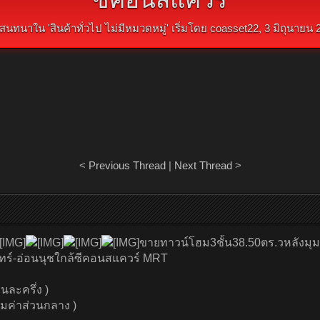
สนทนาใน '
สินค้าทั่วไป ไม่มีหมวดหมู่
' เริ่มโดย
coasset22
,
3 มิถุนายน 
<
Previous Thread
|
Next Thread
>
ขายทาวน์โฮม3ชั้น38.50ตร.วหลังมุม
ทร์-อ่อนนุชใกล้ซีคอนสแควร์ MRT
ละครึ่ง )
วมค่าส่วนกลาง )