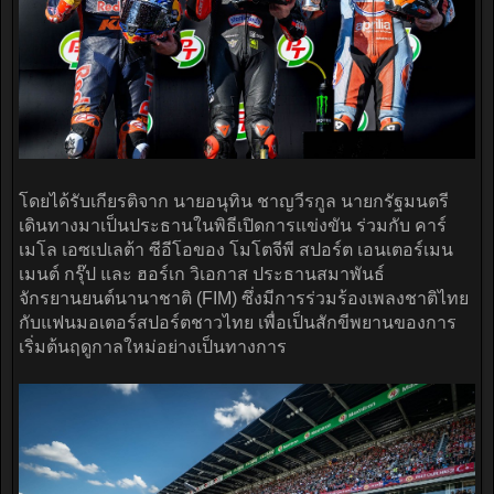
โดยได้รับเกียรติจาก นายอนุทิน ชาญวีรกูล นายกรัฐมนตรี
เดินทางมาเป็นประธานในพิธีเปิดการแข่งขัน ร่วมกับ คาร์
เมโล เอซเปเลต้า ซีอีโอของ โมโตจีพี สปอร์ต เอนเตอร์เมน
เมนต์ กรุ๊ป และ ฮอร์เก วิเอกาส ประธานสมาพันธ์
จักรยานยนต์นานาชาติ (FIM) ซึ่งมีการร่วมร้องเพลงชาติไทย
กับแฟนมอเตอร์สปอร์ตชาวไทย เพื่อเป็นสักขีพยานของการ
เริ่มต้นฤดูกาลใหม่อย่างเป็นทางการ