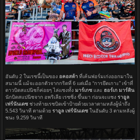
อันดับ 2 ในเรซนี้เป็นของ
อคอสต้า
ที่เค้นฟอร์มเก่งออกมาใน
สนามนี้ แม้จะออกตัวจากกริดที่ 6 แต่เมื่อ “การยึดเกาะ” เข้าที่
ดาวบิดสแปนิชก็ค่อยๆ ไล่แซงทั้ง
มาร์เกซ
และ
ฮอร์เก มาร์ติน
นักบิดสแปนิชจาก อพริเลีย เรซซิ่ง ขึ้นมา ก่อนจะแซง
ราอูล
เฟร์นันเดซ
ช่วงท้ายเรซบิดเข้าป้ายด้วยเวลาตามหลังผู้นำถึง
5.543 วินาที ตามด้วย
ราอูล เฟร์นันเดซ
ในอันดับ 3 ตามหลังผู้
ชนะ 9.259 วินาที