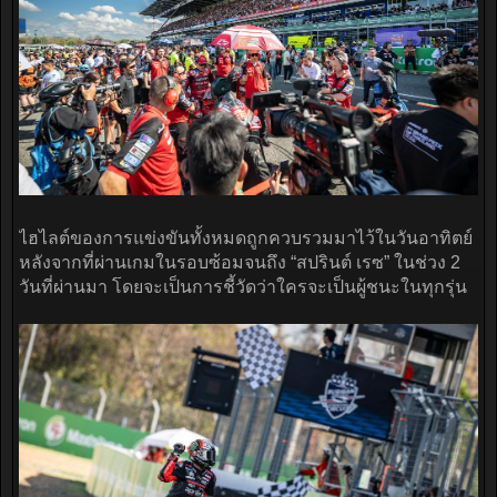
ไฮไลต์ของการแข่งขันทั้งหมดถูกควบรวมมาไว้ในวันอาทิตย์
หลังจากที่ผ่านเกมในรอบซ้อมจนถึง “สปรินต์ เรซ” ในช่วง 2
วันที่ผ่านมา โดยจะเป็นการชี้วัดว่าใครจะเป็นผู้ชนะในทุกรุ่น