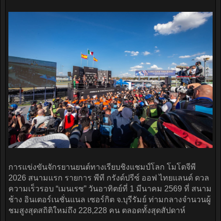
การแข่งขันจักรยานยนต์ทางเรียบชิงแชมป์โลก โมโตจีพี
2026 สนามแรก รายการ พีที กรังด์ปรีซ์ ออฟ ไทยแลนด์ ดวล
ความเร็วรอบ “เมนเรซ” วันอาทิตย์ที่ 1 มีนาคม 2569 ที่ สนาม
ช้าง อินเตอร์เนชั่นแนล เซอร์กิต จ.บุรีรัมย์ ท่ามกลางจำนวนผู้
ชมสูงสุดสถิติใหม่ถึง 228,228 คน ตลอดทั้งสุดสัปดาห์