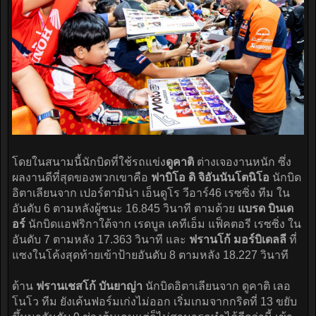
โดยในสนามนี้นักบิดที่ใช้รถแข่ง
ดูคาติ
ต่างเจองานหนัก ซึ่ง
ผลงานดีที่สุดของพวกเขาคือ
ฟาบิโอ ดิ จิอันนันโตนิโอ
นักบิด
อิตาเลียนจาก เปอร์ตามิน่า เอ็นดูโร วีอาร์46 เรซซิ่ง ทีม ใน
อันดับ 6 ตามหลังผู้ชนะ 16.845 วินาที ตามด้วย
แบรด บินเด
อร์
นักบิดแอฟริกาใต้จาก เรดบูล เคทีเอ็ม แฟ็คตอรี เรซซิ่ง ใน
อันดับ 7 ตามหลัง 17.363 วินาที และ
ฟรานโก้ มอร์บิเดลลี
ที่
แซงในโค้งสุดท้ายเข้าป้ายอันดับ 8 ตามหลัง 18.227 วินาที
ด้าน
ฟรานเชสโก้ บันยาญ่า
นักบิดอิตาเลียนจาก ดูคาติ เลอ
โนโว ทีม ยังเค้นฟอร์มเก่งไม่ออก เริ่มเกมจากกริดที่ 13 ขยับ