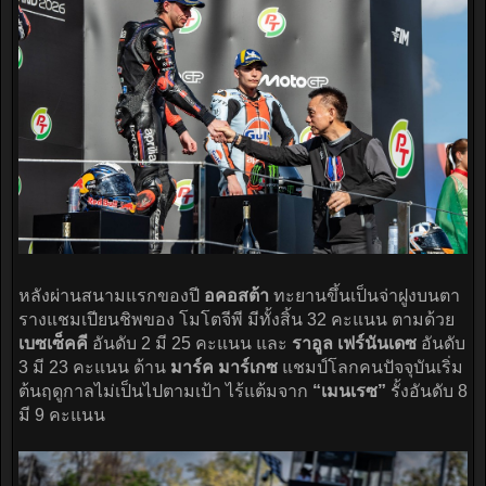
หลังผ่านสนามแรกของปี
อคอสต้า
ทะยานขึ้นเป็นจ่าฝูงบนตา
รางแชมเปียนชิพของ โมโตจีพี มีทั้งสิ้น 32 คะแนน ตามด้วย
เบซเซ็คคี
อันดับ 2 มี 25 คะแนน และ
ราอูล เฟร์นันเดซ
อันดับ
3 มี 23 คะแนน ด้าน
มาร์ค มาร์เกซ
แชมป์โลกคนปัจจุบันเริ่ม
ต้นฤดูกาลไม่เป็นไปตามเป้า ไร้แต้มจาก
“เมนเรซ”
รั้งอันดับ 8
มี 9 คะแนน