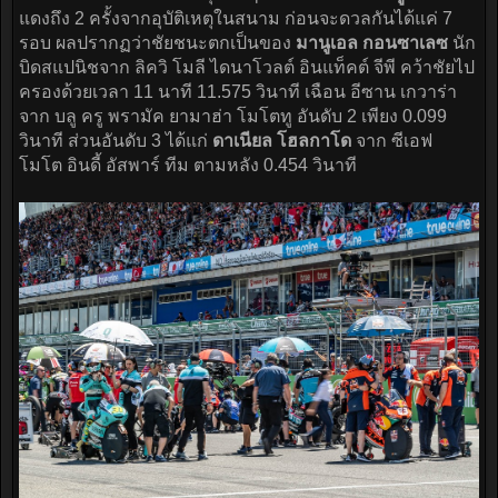
แดงถึง 2 ครั้งจากอุบัติเหตุในสนาม ก่อนจะดวลกันได้แค่ 7
รอบ ผลปรากฏว่าชัยชนะตกเป็นของ
มานูเอล กอนซาเลซ
นัก
บิดสแปนิชจาก ลิควิ โมลี ไดนาโวลต์ อินแท็คต์ จีพี คว้าชัยไป
ครองด้วยเวลา 11 นาที 11.575 วินาที เฉือน อีซาน เกวาร่า
จาก บลู ครู พรามัค ยามาฮ่า โมโตทู อันดับ 2 เพียง 0.099
วินาที ส่วนอันดับ 3 ได้แก่
ดาเนียล โฮลกาโด
จาก ซีเอฟ
โมโต อินดี้ อัสพาร์ ทีม ตามหลัง 0.454 วินาที