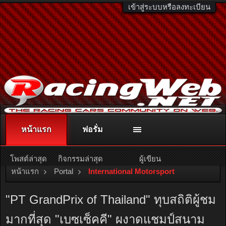
เข้าสู่ระบบหรือลงทะเบียน
หน้าแรก
ฟอรั่ม
ติดต่อลงโฆษณา
racingweb@gmail.com
หรือโทร. 081-811-1138
หรืออ่านรายละเอียดเพิ่มเติม คลิกที่นี่
โพสต์ล่าสุด
กิจกรรมล่าสุด
ผู้เขียน
หน้าแรก
Portal
International Motorsport
"PT GrandPrix of Thailand" ทุบสถิติผู้ชม
มากที่สุด "เบซเซ็คคี" ผงาดแชมป์สนาม