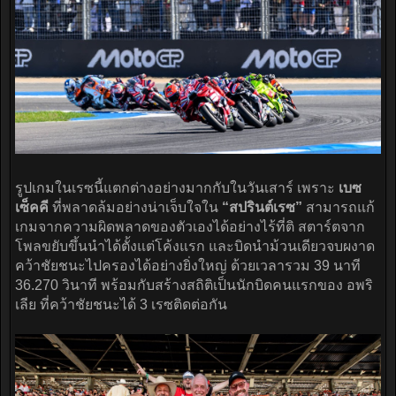
รูปเกมในเรซนี้แตกต่างอย่างมากกับในวันเสาร์ เพราะ
เบซ
เซ็คคี
ที่พลาดล้มอย่างน่าเจ็บใจใน
“สปรินต์เรซ”
สามารถแก้
เกมจากความผิดพลาดของตัวเองได้อย่างไร้ที่ติ สตาร์ตจาก
โพลขยับขึ้นนำได้ตั้งแต่โค้งแรก และบิดนำม้วนเดียวจบผงาด
คว้าชัยชนะไปครองได้อย่างยิ่งใหญ่ ด้วยเวลารวม 39 นาที
36.270 วินาที พร้อมกับสร้างสถิติเป็นนักบิดคนแรกของ อพริ
เลีย ที่คว้าชัยชนะได้ 3 เรซติดต่อกัน