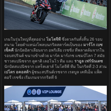
เกมในรุ่นใหญ่ที่สุดอย่าง
โมโตจีพี
ซึ่งดวลกันทั้งสิ้น 26 รอบ
สนาม โดยตำแหน่งโพลบนกริดสตาร์ตเป็นของ
มาร์โก เบซ
เซ็คคี
นักบิดอิตาเลียนจาก อพริเลีย เรซซิ่ง ที่พลาดล้มจากใน
รอบสปรินต์ ขนาบข้างด้วย มาร์ค มาร์เกซ แชมป์โลก 7 สมัย
ชาวสแปนิชจาก ดูคาติ เลอโนโว ทีม และ
ราอูล เฟร์นันเดซ
นักบิดสแปนิชจาก แทร็คเฮาส์ โมโตจีพี ทีม ในกริดที่ 2-3 ส่วน
เปโดร อคอสต้า
ผู้ชนะสปรินต์เรซจาก เรดบูล เคทีเอ็ม แฟ็ค
ตอรี เรซซิ่ง เริ่มเกมจากกริดที่ 6