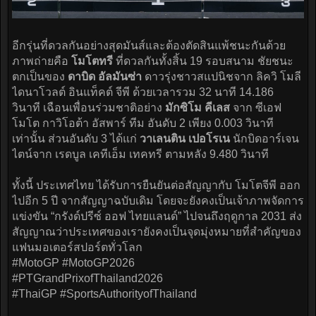
อีกรุ่นที่ดวลกันอย่างสุดมันส์และต้องตัดสินแพ้ชนะกันด้วย
ภาพถ่ายคือ
โมโตทรี
ที่ดวลกันทั้งสิ้น 19 รอบสนาม ชัยชนะ
ตกเป็นของ
ดาบิด อัลมันซ่า
ดาวรุ่งชาวสแปนิชจาก ลิควิ โมลี
ไดนาโวลต์ อินแท็คต์ จีพี ด้วยเวลารวม 32 นาที 14.186
วินาที เฉือนเพื่อนร่วมชาติอย่าง
มักซิโม คีเลส
จาก ซีเอฟ
โมโต กาวิโอต้า อัสพาร์ ทีม อันดับ 2 เพียง 0.003 วินาที
เท่านั้น ส่วนอันดับ 3 ได้แก่
วาเลนติน เปอโรเน
นักบิดอาร์เจน
ไตน์จาก เรดบูล เคทีเอ็ม เทคทรี ตามหลัง 9.480 วินาที
ทั้งนี้ ประเทศไทย ได้รับการยืนยันต่อสัญญากับ โมโตจีพี ออก
ไปอีก 5 ปี จากสัญญาฉบับเดิม โดยจะยังคงเป็นเจ้าภาพจัดการ
แข่งขัน “กรังด์ปรีซ์ ออฟ ไทยแลนด์” ไปจนถึงฤดูกาล 2031 ส่ง
สัญญาณว่าประเทศของเรายังคงเป็นจุดมุ่งหมายที่สำคัญของ
แฟนมอเตอร์สปอร์ตทั่วโลก
#MotoGP #MotoGP2026
#PTGrandPrixofThailand2026
#ThaiGP #SportsAuthorityofThailand