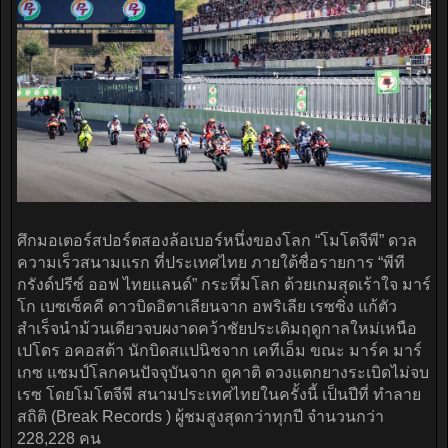
ศึกมอเตอร์สปอร์ตสองล้อเบอร์หนึ่งของโลก “โมโตจีพี” ดวล
ความเร็วสนามแรก ที่ประเทศไทย ภายใต้ชื่อรายการ “พีที
กรังด์ปรีซ์ ออฟ ไทยแลนด์” กระหึ่มโลก ด้วยเกมสุดเร้าใจ มาร์
โก เบซเซ็คคี ดาวบิดอิตาเลียนจาก อพริเลีย เรซซิ่ง แก้ตัว
สำเร็จนำม้วนเดียวจบผงาดคว้าชัยประเดิมฤดูกาลใหม่เหนือ
เปโดร อคอสต้า นักบิดสแปนิชจาก เคทีเอ็ม ขณะ มาร์ค มาร์
เกซ แชมป์โลกคนปัจจุบันจาก ดูคาติ ดวงแตกยางระเบิดไม่จบ
เรซ โดยโมโตจีพี สนามประเทศไทยในครั้งนี้ เป็นปีที่ ทำลาย
สถิติ (Break Records ) ผู้ชมสูงสุดกว่าทุกปี จำนวนกว่า
228,228 คน