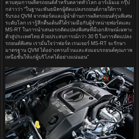
ควบคุมการผลิตรถยนต์สำหรับตลาดทั่วโลก อาร์เอ็มเอ กรุ๊ป
กล่าวว่า “ในฐานะพันธมิตรผู้ดัดแปลงรถยนต์ภายใต้การ
รับรอง QVM จากฟอร์ดและผู้นำด้านการผลิตรถยนต์รุ่นพิเศษ
ระดับโลก เรารู้สึกตื่นเต้นที่ได้ร่วมมือกับผู้จำหน่ายฟอร์ดและ
MS-RT ในการนำเสนอรถดัดแปลงพิเศษที่มีเอกลักษณ์เฉพาะ
ตัวสู่ประเทศไทย ด้วยประสบการณ์กว่า 30 ปี ในการดัดแปลง
รถยนต์พิเศษ เรามั่นใจว่าฟอร์ด เรนเจอร์ MS-RT จะรักษา
มาตรฐาน QVM ได้อย่างครบถ้วนและส่งมอบรถยนต์คุณภาพ
เหนือชั้นให้แก่ผู้บริโภคได้อย่างแน่นอน”