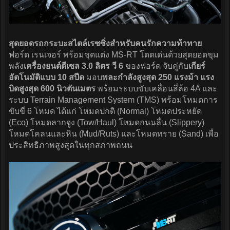
สุดยอดรถกระบะสไตล์เรซซิ่งสำหรับคนรักความท้าทาย
ฟอร์ด เรนเจอร์ พร้อมชุดแต่ง MS-RT โดดเด่นด้วยสุดยอดขุม
พลัง
เครื่องยนต์ดีเซล 3.0 ลิตร วี 6
ของฟอร์ด จับคู่กับ
เกียร์
อัตโนมัติแบบ 10 สปีด
มอบ
พละกำลังสูงสุด 250 แรงม้า แรง
บิดสูงสุด 600 นิวตันเมตร
พร้อมระบบขับเคลื่อนสี่ล้อ 4A และ
ระบบ Terrain Management System (TMS) พร้อมโหมดการ
ขับขี่ 6 โหมด ได้แก่ โหมดปกติ (Normal) โหมดประหยัด
(Eco) โหมดลากจูง (Tow/Haul) โหมดถนนลื่น (Slippery)
โหมดโคลนและหิน (Mud/Ruts) และโหมดทราย (Sand) เพื่อ
ประสิทธิภาพสูงสุดในทุกสภาพถนน