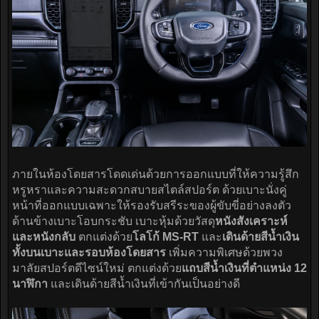
ภายในห้องโดยสารโดดเด่นด้วยการออกแบบที่ให้ความรู้สึก
หรูหราและความสะดวกสบายสไตล์สปอร์ต ด้วยเบาะนั่งคู่
หน้าที่ออกแบบเฉพาะให้รองรับสรีระของผู้ขับขี่อย่างลงตัว
ด้านข้างเบาะโอบกระชับ เบาะหุ้มด้วยวัสดุ
หนังสังเคราะห์
และหนังกลับ
ตกแต่งด้วย
โลโก้ MS-RT
และ
เดินด้ายสีน้ำเงิน
ทั้งบนเบาะและรอบห้องโดยสาร
เพิ่มความพิเศษด้วยพวง
มาลัยสปอร์ตดีไซน์ใหม่ ตกแต่งด้วย
แถบสีน้ำเงินที่ตำแหน่ง 12
นาฬิกา
และเดินด้ายสีน้ำเงินที่เข้ากันเป็นอย่างดี