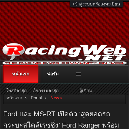
เข้าสู่ระบบหรือลงทะเบียน
หน้าแรก
ฟอรั่ม
ติดต่อลงโฆษณา
racingweb@gmail.com
หรือโทร. 081-811-1138
หรืออ่านรายละเอียดเพิ่มเติม คลิกที่นี่
โพสต์ล่าสุด
กิจกรรมล่าสุด
ผู้เขียน
หน้าแรก
Portal
News
Ford และ MS-RT เปิดตัว ‘สุดยอดรถ
กระบะสไตล์เรซซิ่ง’ Ford Ranger พร้อม