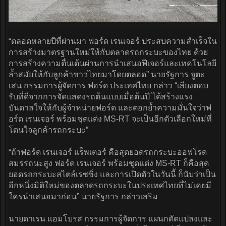
“ตลอดหลายปีที่ผ่านมา ฟอร์ด เรนเจอร์ ประสบความสำเร็จใน
การสร้างมาตรฐานใหม่ให้กับตลาดรถกระบะของไทย ด้วย
การสร้างความตื่นเต้นผ่านการนำเสนอฟีเจอร์และเทคโนโลยี
ล้ำสมัยให้กับลูกค้าชาวไทยมาโดยตลอด” นายรัฐการ จูตะ
เสน กรรมการผู้จัดการ ฟอร์ด ประเทศไทย กล่าว “เสียงตอบ
รับที่ดีจากการจัดแสดงรถต้นแบบเมื่อต้นปี ได้สร้างแรง
บันดาลใจให้กับผู้จำหน่ายฟอร์ด และตอกย้ำความมั่นใจว่าฟ
อร์ด เรนเจอร์ พร้อมชุดแต่ง MS-RT จะเป็นอีกตัวเลือกใหม่ที่
โดนใจลูกค้ารถกระบะ”
“ถ้าฟอร์ด เรนเจอร์ แร็พเตอร์ คือสุดยอดรถกระบะออฟโรด
สมรรถนะสูง ฟอร์ด เรนเจอร์ พร้อมชุดแต่ง MS-RT ก็คือสุด
ยอดรถกระบะสไตล์เรซซิ่ง และการเปิดตัวในวันนี้ ก็นับว่าเป็น
อีกหนึ่งมิติใหม่ของตลาดรถกระบะในประเทศไทยที่ไม่เคยมี
ใครนำเสนอมาก่อน” นายรัฐการ กล่าวเสริม
นายดาเรน แอมโบรส กรรมการผู้จัดการ แผนกดัดแปลงและ