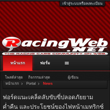
เข้าสู่ระบบหรือลงทะเบียน
หน้าแรก
ฟอรั่ม
ติดต่อลงโฆษณา
racingweb@gmail.com
หรือโทร. 081-811-1138
หรืออ่านรายละเอียดเพิ่มเติม คลิกที่นี่
โพสต์ล่าสุด
กิจกรรมล่าสุด
ผู้เขียน
หน้าแรก
Portal
News
ฟอร์ดแนะเคล็ดลับขับขี่ปลอดภัยยาม
ค่ำคืน และประโยชน์ของไฟหน้าเมทริกซ์