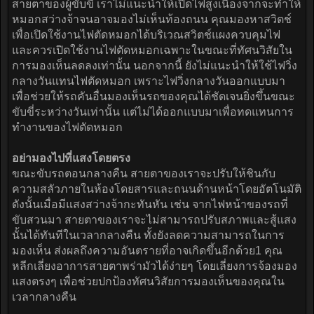
สายตาของผู้ขับขี่ เราไม่แนะนำให้เปิดไฟสูงเนื่องจากจะทำให้
หมอกสว่างจ้าจนอาจมองไม่เห็นท้องถนน คุณมองหาสวิตช์
เพื่อเปิดใช้งานไฟตัดหมอกได้บริเวณสวิตช์แผงควบคุมไฟ
และควรเปิดใช้งานไฟตัดหมอกเฉพาะในขณะที่ทัศนวิสัยใน
การมองเห็นลดลงเท่านั้น นอกจากนี้ ยังไม่แนะนำให้ใช้ไฟวิ่ง
กลางวันแทนไฟตัดหมอก เพราะไฟวิ่งกลางวันออกแบบมา
เพื่อช่วยให้รถคันอื่นมองเห็นรถของคุณได้ชัดเจนยิ่งขึ้นขณะ
ขับขี่ระหว่างวันเท่านั้น แต่ไม่ได้ออกแบบมาเพื่อทดแทนการ
ทำงานของไฟตัดหมอก
อย่ามองไปที่แสงโดยตรง
ขณะขับรถตอนกลางคืน สายตาของเราจะปรับให้ชินกับ
ความสลัวภายในห้องโดยสารและถนนด้านหน้าโดยอัตโนมัติ
ดังนั้นเมื่อมีแสงสว่างจ้ากะทันหัน เช่น จากไฟหน้าของรถที่
ขับสวนมา สายตาของเราจะไม่สามารถปรับสภาพและสู้แสง
นั้นได้ทันทีในเวลากลางคืน ทั้งยังลดความสามารถในการ
มองเห็น ส่งผลถึงความอันตรายที่อาจเกิดขึ้นอีกด้วย1 คุณ
หลีกเลี่ยงอาการสายตาพร่ามัวได้ง่ายๆ โดยเลี่ยงการจ้องมอง
แสงตรงๆ เพื่อช่วยปกป้องทัศนวิสัยการมองเห็นของคุณใน
เวลากลางคืน