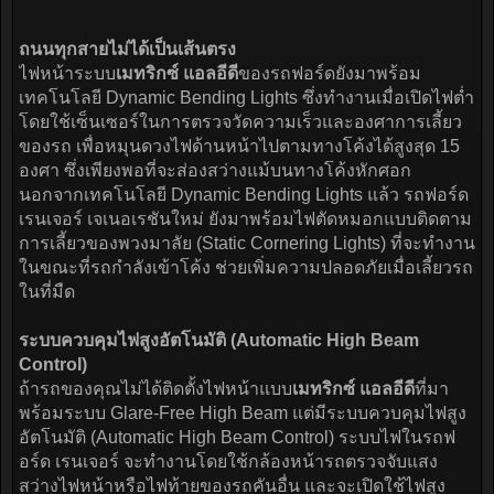
ถนนทุกสายไม่ได้เป็นเส้นตรง
ไฟหน้าระบบ
เมทริกซ์ แอลอีดี
ของรถฟอร์ดยังมาพร้อม
เทคโนโลยี Dynamic Bending Lights ซึ่งทำงานเมื่อเปิดไฟต่ำ
โดยใช้เซ็นเซอร์ในการตรวจวัดความเร็วและองศาการเลี้ยว
ของรถ เพื่อหมุนดวงไฟด้านหน้าไปตามทางโค้งได้สูงสุด 15
องศา ซึ่งเพียงพอที่จะส่องสว่างแม้บนทางโค้งหักศอก
นอกจากเทคโนโลยี Dynamic Bending Lights แล้ว รถฟอร์ด
เรนเจอร์ เจเนอเรชันใหม่ ยังมาพร้อมไฟตัดหมอกแบบติดตาม
การเลี้ยวของพวงมาลัย (Static Cornering Lights) ที่จะทำงาน
ในขณะที่รถกำลังเข้าโค้ง ช่วยเพิ่มความปลอดภัยเมื่อเลี้ยวรถ
ในที่มืด
ระบบควบคุมไฟสูงอัตโนมัติ (Automatic High Beam
Control)
ถ้ารถของคุณไม่ได้ติดตั้งไฟหน้าแบบ
เมทริกซ์ แอลอีดี
ที่มา
พร้อมระบบ Glare-Free High Beam แต่มีระบบควบคุมไฟสูง
อัตโนมัติ (Automatic High Beam Control) ระบบไฟในรถฟ
อร์ด เรนเจอร์ จะทำงานโดยใช้กล้องหน้ารถตรวจจับแสง
สว่างไฟหน้าหรือไฟท้ายของรถคันอื่น และจะเปิดใช้ไฟสูง