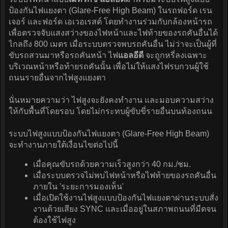
ป้องกันไฟแยงตา (Glare-Free High Beam) ในรถฟอร์ด เรน
เจอร์ และฟอร์ด เอเวอเรสต์ โดยทำงานร่วมกับกล้องหน้ารถ
เพื่อตรวจจับแสงสว่างของไฟหน้าและไฟท้ายของรถคันอื่นได้
ไกลถึง 800 เมตร เมื่อระบบตรวจพบรถคันอื่น ไม่ว่าจะเป็นผู้ที่
ขับรถสวนมาหรือรถคันหน้า ไฟ
แอลอีดี
จะถูกหรี่ลงเฉพาะ
บริเวณหน้าหรือท้ายรถคันนั้น เพื่อไม่ให้แสงไฟรบกวนผู้ใช้
ถนนรายอื่นจากไฟสูงแยงตา
นั่นหมายความว่า ไฟสูงจะยังคงทำงาน และมอบความสว่าง
ให้กับพื้นที่โดยรอบ โดยไม่กระทบผู้ขับขี่รายอื่นบนท้องถนน
ระบบไฟสูงแบบป้องกันไฟแยงตา (Glare-Free High Beam)
จะทำงานภายใต้เงื่อนไขต่อไปนี้
เมื่อคุณขับรถด้วยความเร็วสูงกว่า 40 กม./ชม.
เมื่อระบบตรวจไม่พบไฟหน้าหรือไฟท้ายของรถคันอื่น
ภายใน 'ระยะการมองเห็น'
เมื่อเปิดใช้งานไฟสูงแบบป้องกันไฟแยงตาผ่านระบบสั่ง
งานด้วยเสียง SYNC และเมื่ออยู่ในสภาพถนนที่มืดจน
ต้องใช้ไฟสูง