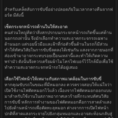
สำหรับเคล็ดลับการขับขี่อย่างปลอดภัยในเวลากลางคืนจากฟ
อร์ด มีดังนี้
เช็ดกระจกหน้ารถด้านในให้สะอาด
คนส่วนใหญ่คิดว่าสิ่งสกปรกบนกระจกหน้ารถเกิดขึ้นแค่ด้าน
นอกรถเท่านั้น จึงมักเลือกทำความสะอาดกระจกรถเฉพาะ
ด้านนอก แต่รอยนิ้วมือและฝ้าที่ก่อตัวขึ้นด้านในรถก็มีส่วน
ทำให้ทัศนวิสัยในการขับขี่ลดลงได้เช่นกัน แสงจากภายนอกที่
ส่องเข้ามาอาจกระทบรอยเปื้อนเหล่านี้และทำให้เกิดความ
พร่ามัว ดังนั้นจึงควรเตรียมผ้าไมโครไฟเบอร์ไว้ใกล้มือเพื่อใช้
ทำความสะอาดกระจกหน้ารถได้อยู่เสมอ
เลือกใช้ไฟหน้าให้เหมาะกับสภาพแวดล้อมในการขับขี่
หากคุณขับรถในขณะที่มีหมอกลง ควรตรวจสอบให้แน่ใจว่า
เปิดใช้งานไฟตัดหมอกไว้แล้ว เนื่องจากไฟตัดหมอกออกแบบ
มาสำหรับใช้งานในสภาพอากาศเลวร้ายที่กระทบทัศนวิสัย
การขับขี่ หลักการทำงานของไฟตัดหมอกคือการสาดลำแสง
ไปยังด้านหน้ารถเพื่อตัดทะลุหมอก ต่างจากการเปิดไฟหน้า
ปกติที่สาดแสงกระจายไปยังกลุ่มหมอกและอาจสะท้อนกลับสู่