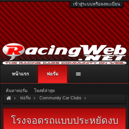
เข้าสู่ระบบหรือลงทะเบียน
หน้าแรก
ฟอรั่ม
ติดต่อลงโฆษณา
racingweb@gmail.com
หรือโทร. 081-811-1138
หรืออ่านรายละเอียดเพิ่มเติม คลิกที่นี่
ค้นหาฟอรั่ม
โพสต์ล่าสุด
ฟอรั่ม
Community Car Clubs
Mitsubishi Car Clubs
GTO & FTO Sport Cars
โรงจอดรถแบบประหยัดงบ