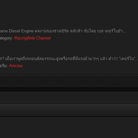
me Diesel Engine ผลงานของช่างเบิร์ด หลักห้า ขับโดย เบส เทอร์โบยำ...
ategory:
RacingWeb Channel
? เมื่อเราพูดถึงรถยนต์สมรรถนะสูงหรือรถที่มีแรงม้ามากๆ แล้ว คำว่า "เทอร์โบ"..
อรั่ม:
Articles