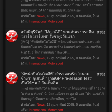
คอลเลคชัน ของที่ระลึก Rider Stand ปี 2025 เอาใจสาวกนัก
บิดดัง เผยแนวคิดการออกแบบ หมวกและธง...
หัวข้อโดย:
News
,
18 กุมภาพันธ์ 2025
, 0 ตอบกลับ, ในฟ
อรั่ม:
International Motorsport
สวัสดีบุรีรัมย์! "MotoGP" หวดคันเร่งกระหึ่ม
หัวข้อ
"มาร์ค มาร์เกซ" รั้งจ่าฝูงวันแรก
[IMG] "ทัพนักบิดโมโตจีพี" พร้อมหน้าลงดวลคันเร่งรถแข่ง
ต้นแบบใหม่ กระหึ่ม สนามช้าง อินเตอร์เนชั่นแนล เซอร์กิต
จ.บุรีรัมย์ ในการทดสอบ "ThaiGP...
หัวข้อโดย:
News
,
12 กุมภาพันธ์ 2025
, 0 ตอบกลับ, ในฟ
อรั่ม:
International Motorsport
"ทัพนักบิดโมโตจีพี" สำรวจแทร็ก "สนาม
หัวข้อ
ช้างฯ" ชูเสน่ห์ "ThaiGP Pre-season Test"
เปิดให้ชม 2 วันเต็มอิ่ม
[img] กองทัพนักบิดระดับพระกาฬ นำโดยยอดแชมป์โลกอย่าง
"มาร์ค มาร์เกซ" นักบิดสแปนิชจาก ดูคาติ และ "ฟรานเชสโก้
บันยาญ่า" ทีมเมทชาวอิตาเลียน, ฟาบิโอ...
หัวข้อโดย:
News
,
12 กุมภาพันธ์ 2025
, 0 ตอบกลับ, ในฟ
อรั่ม:
International Motorsport