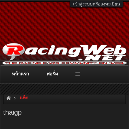
เข้าสู่ระบบหรือลงทะเบียน
หน้าแรก
ฟอรั่ม
ติดต่อลงโฆษณา
racingweb@gmail.com
หรือโทร. 081-811-1138
หรืออ่านรายละเอียดเพิ่มเติม คลิกที่นี่
แท็ก
thaigp