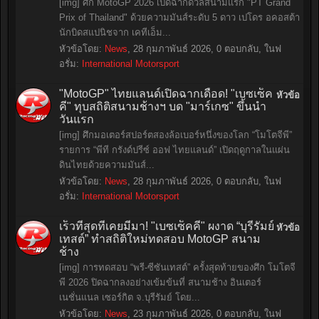
[img] ศึก MotoGP 2026 เปิดฉากดวลสนามแรก "PT Grand
Prix of Thailand" ด้วยความมันส์ระดับ 5 ดาว เปโดร อคอสต้า
นักบิดสแปนิชจาก เคทีเอ็ม...
หัวข้อโดย:
News
,
28 กุมภาพันธ์ 2026
, 0 ตอบกลับ, ในฟ
อรั่ม:
International Motorsport
"MotoGP" ไทยแลนด์เปิดฉากเดือด! "เบซเซ็ค
หัวข้อ
คี" ทุบสถิติสนามช้างฯ บด "มาร์เกซ" ขึ้นนำ
วันแรก
[img] ศึกมอเตอร์สปอร์ตสองล้อเบอร์หนึ่งของโลก “โมโตจีพี”
รายการ “พีที กรังด์ปรีซ์ ออฟ ไทยแลนด์” เปิดฤดูกาลในแผ่น
ดินไทยด้วยความมันส์...
หัวข้อโดย:
News
,
28 กุมภาพันธ์ 2026
, 0 ตอบกลับ, ในฟ
อรั่ม:
International Motorsport
เร็วที่สุดที่เคยมีมา! "เบซเซ็คคี" ผงาด “บุรีรัมย์
หัวข้อ
เทสต์” ทำสถิติใหม่ทดสอบ MotoGP สนาม
ช้าง
[img] การทดสอบ “พรี-ซีซันเทสต์” ครั้งสุดท้ายของศึก โมโตจี
พี 2026 ปิดฉากลงอย่างเข้มข้นที่ สนามช้าง อินเตอร์
เนชั่นแนล เซอร์กิต จ.บุรีรัมย์ โดย...
หัวข้อโดย:
News
,
23 กุมภาพันธ์ 2026
, 0 ตอบกลับ, ในฟ