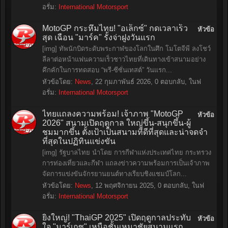
อรั่ม:
International Motorsport
MotoGP กระหึ่มไทย! "อเล็กซ์" กดเวลาเร็ว
หัวข้อ
สุด เฉือน "มาร์ค" รั้งจ่าฝูงวันแรก
[img] ทัพนักบิดระดับพระกาฬของโลกในศึก โมโตจีพี ลงโชว์
ลีลาต่อหน้าแฟนความเร็วชาวไทยที่เดินทางเข้าสนามอย่าง
คึกคักในการทดสอบ “พรี-ซีซั่นเทสต์” วันแรก...
หัวข้อโดย:
News
,
22 กุมภาพันธ์ 2026
, 0 ตอบกลับ, ในฟ
อรั่ม:
International Motorsport
ไทยแถลงความพร้อม! เจ้าภาพ "MotoGP
หัวข้อ
2026" สนามเปิดฤดูกาล ใหญ่ขึ้น-สนุกขึ้น-ผู้
ชมมากขึ้น ตั้งเป้าเป็นสนามที่ดีที่สุดและน่าจดจำ
ที่สุดในปฏิทินแข่งขัน
[img] รัฐบาลไทย นำโดย การกีฬาแห่งประเทศไทย กระทรวง
การท่องเที่ยวและกีฬา แถลงข่าวความพร้อมการเป็นเจ้าภาพ
จัดการแข่งขันจักรยานยนต์ทางเรียบชิงแชมป์โลก...
หัวข้อโดย:
News
,
12 พฤศจิกายน 2025
, 0 ตอบกลับ, ในฟ
อรั่ม:
International Motorsport
ยิ่งใหญ่! "ThaiGP 2025" เปิดฤดูกาลประทับ
หัวข้อ
ใจ "มาร์เกซ" เหนือชั้นเหมาชัยสนามแรก