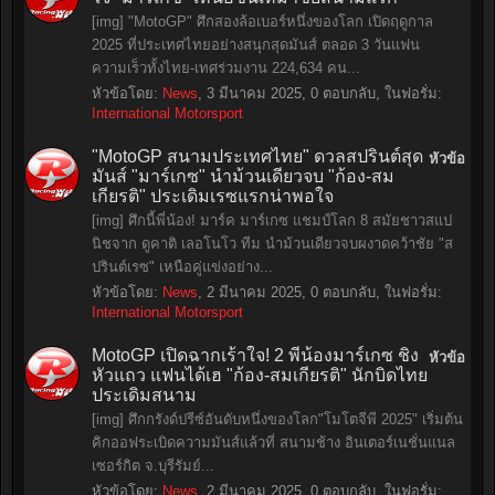
[img] "MotoGP" ศึกสองล้อเบอร์หนึ่งของโลก เปิดฤดูกาล
2025 ที่ประเทศไทยอย่างสนุกสุดมันส์ ตลอด 3 วันแฟน
ความเร็วทั้งไทย-เทศร่วมงาน 224,634 คน...
หัวข้อโดย:
News
,
3 มีนาคม 2025
, 0 ตอบกลับ, ในฟอรั่ม:
International Motorsport
"MotoGP สนามประเทศไทย" ดวลสปรินต์สุด
หัวข้อ
มันส์ "มาร์เกซ" นำม้วนเดียวจบ "ก้อง-สม
เกียรติ" ประเดิมเรซแรกน่าพอใจ
[img] ศึกนี้พี่น้อง! มาร์ค มาร์เกซ แชมป์โลก 8 สมัยชาวสแป
นิชจาก ดูคาติ เลอโนโว ทีม นำม้วนเดียวจบผงาดคว้าชัย "ส
ปรินต์เรซ" เหนือคู่แข่งอย่าง...
หัวข้อโดย:
News
,
2 มีนาคม 2025
, 0 ตอบกลับ, ในฟอรั่ม:
International Motorsport
MotoGP เปิดฉากเร้าใจ! 2 พี่น้องมาร์เกซ ชิง
หัวข้อ
หัวแถว แฟนได้เฮ "ก้อง-สมเกียรติ" นักบิดไทย
ประเดิมสนาม
[img] ศึกกรังด์ปรีซ์อันดับหนึ่งของโลก"โมโตจีพี 2025" เริ่มต้น
คิกออฟระเบิดความมันส์แล้วที่ สนามช้าง อินเตอร์เนชั่นแนล
เซอร์กิต จ.บุรีรัมย์...
หัวข้อโดย:
News
,
2 มีนาคม 2025
, 0 ตอบกลับ, ในฟอรั่ม: