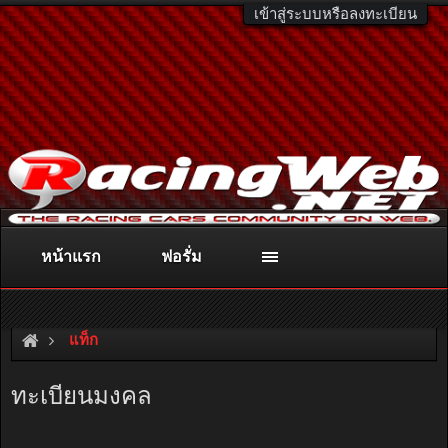
เข้าสู่ระบบหรือลงทะเบียน
หน้าแรก
ฟอรั่ม
ติดต่อลงโฆษณา
racingweb@gmail.com
หรือโทร. 081-811-1138
หรืออ่านรายละเอียดเพิ่มเติม คลิกที่นี่
แท็ก
ทะเบียนมงคล