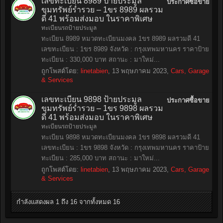
เลขทะเบียน 8989 ป้ายประมูล
ประกาศซื้อขาย
ขุมทรัพย์ร่ำรวย – 1ขร 8989 ผลรวม
ดี 41 พร้อมส่งมอบ ในราคาพิเศษ
ทะเบียนรถป้ายประมูล
ทะเบียน 8989 หมวดทะเบียนมงคล 1ขร 8989 ผลรวมดี 41
เลขทะเบียน : 1ขร 8989 จังหวัด : กรุงเทพมหานคร ราคาป้าย
ทะเบียน : 330,000 บาท สถานะ : มาใหม่...
ถูกโพสต์โดย:
linetabien
,
13 พฤษภาคม 2023
,
Cars, Garage
& Services
เลขทะเบียน 9898 ป้ายประมูล
ประกาศซื้อขาย
ขุมทรัพย์ร่ำรวย – 1ขร 9898 ผลรวม
ดี 41 พร้อมส่งมอบ ในราคาพิเศษ
ทะเบียนรถป้ายประมูล
ทะเบียน 9898 หมวดทะเบียนมงคล 1ขร 9898 ผลรวมดี 41
เลขทะเบียน : 1ขร 9898 จังหวัด : กรุงเทพมหานคร ราคาป้าย
ทะเบียน : 285,000 บาท สถานะ : มาใหม่...
ถูกโพสต์โดย:
linetabien
,
13 พฤษภาคม 2023
,
Cars, Garage
& Services
กำลังแสดงผล 1 ถึง 16 จากทั้งหมด 16