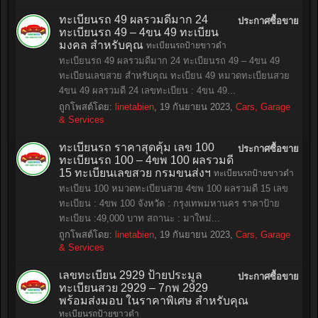
ทะเบียนรถ 49 ผลรวมดีมาก 24
ประกาศซื้อขาย
ทะเบียนรถ 49 – 4ขน 49 ทะเบียน
มงคล สำหรับคุณ
ทะเบียนรถป้ายขาวดำ
ทะเบียนรถ 49 ผลรวมดีมาก 24 ทะเบียนรถ 49 – 4ขน 49
ทะเบียนเลขสวย สำหรับคุณ ทะเบียน 49 หมวดทะเบียนสวย
4ขน 49 ผลรวมดี 24 เลขทะเบียน : 4ขน 49...
ถูกโพสต์โดย:
linetabien
,
19 กันยายน 2023
,
Cars, Garage
& Services
ทะเบียนรถ ราคาสุดคุ้ม เลข 100
ประกาศซื้อขาย
ทะเบียนรถ 100 – 4ขพ 100 ผลรวมดี
15 ทะเบียนเลขสวย กรมขนส่งฯ
ทะเบียนรถป้ายขาวดำ
ทะเบียน 100 หมวดทะเบียนสวย 4ขพ 100 ผลรวมดี 15 เลข
ทะเบียน : 4ขพ 100 จังหวัด : กรุงเทพมหานคร ราคาป้าย
ทะเบียน :49,000 บาท สถานะ : มาใหม่...
ถูกโพสต์โดย:
linetabien
,
19 กันยายน 2023
,
Cars, Garage
& Services
เลขทะเบียน 2929 ป้ายประมูล
ประกาศซื้อขาย
ทะเบียนสวย 2929 – 7กพ 2929
พร้อมส่งมอบ ในราคาพิเศษ สำหรับคุณ
ทะเบียนรถป้ายขาวดำ