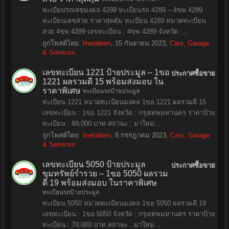
ทะเบียนรถเลขมงคล 4289 ทะเบียนรถ 4289 – 4ขพ 4289
ทะเบียนเลขสวย ราคาสุดคุ้ม ทะเบียน 4289 หมวดทะเบียน
สวย 4ขพ 4289 เลขทะเบียน : 4ขพ 4289 จังหวัด :...
ถูกโพสต์โดย:
linetabien
,
15 กันยายน 2023
,
Cars, Garage
& Services
เลขทะเบียน 1221 ป้ายประมูล – 1ขอ
ประกาศซื้อขาย
1221 ผลรวมดี 15 พร้อมส่งมอบ ใน
ราคาพิเศษ
ทะเบียนรถป้ายประมูล
ทะเบียน 1221 หมวดทะเบียนมงคล 1ขอ 1221 ผลรวมดี 15
เลขทะเบียน : 1ขอ 1221 จังหวัด : กรุงเทพมหานคร ราคาป้าย
ทะเบียน : 89,000 บาท สถานะ : มาใหม่...
ถูกโพสต์โดย:
linetabien
,
8 กรกฎาคม 2023
,
Cars, Garage
& Services
เลขทะเบียน 5050 ป้ายประมูล
ประกาศซื้อขาย
ขุมทรัพย์ร่ำรวย – 1ขอ 5050 ผลรวม
ดี 19 พร้อมส่งมอบ ในราคาพิเศษ
ทะเบียนรถป้ายประมูล
ทะเบียน 5050 หมวดทะเบียนมงคล 1ขอ 5050 ผลรวมดี 19
เลขทะเบียน : 1ขอ 5050 จังหวัด : กรุงเทพมหานคร ราคาป้าย
ทะเบียน : 79,000 บาท สถานะ : มาใหม่...