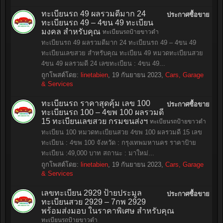
ทะเบียนรถ 49 ผลรวมดีมาก 24
ประกาศซื้อขาย
ทะเบียนรถ 49 – 4ขน 49 ทะเบียน
มงคล สำหรับคุณ
ทะเบียนรถป้ายขาวดำ
ทะเบียนรถ 49 ผลรวมดีมาก 24 ทะเบียนรถ 49 – 4ขน 49
ทะเบียนเลขสวย สำหรับคุณ ทะเบียน 49 หมวดทะเบียนสวย
4ขน 49 ผลรวมดี 24 เลขทะเบียน : 4ขน 49...
ถูกโพสต์โดย:
linetabien
,
19 กันยายน 2023
,
Cars, Garage
& Services
ทะเบียนรถ ราคาสุดคุ้ม เลข 100
ประกาศซื้อขาย
ทะเบียนรถ 100 – 4ขพ 100 ผลรวมดี
15 ทะเบียนเลขสวย กรมขนส่งฯ
ทะเบียนรถป้ายขาวดำ
ทะเบียน 100 หมวดทะเบียนสวย 4ขพ 100 ผลรวมดี 15 เลข
ทะเบียน : 4ขพ 100 จังหวัด : กรุงเทพมหานคร ราคาป้าย
ทะเบียน :49,000 บาท สถานะ : มาใหม่...
ถูกโพสต์โดย:
linetabien
,
19 กันยายน 2023
,
Cars, Garage
& Services
เลขทะเบียน 2929 ป้ายประมูล
ประกาศซื้อขาย
ทะเบียนสวย 2929 – 7กพ 2929
พร้อมส่งมอบ ในราคาพิเศษ สำหรับคุณ
ทะเบียนรถป้ายขาวดำ