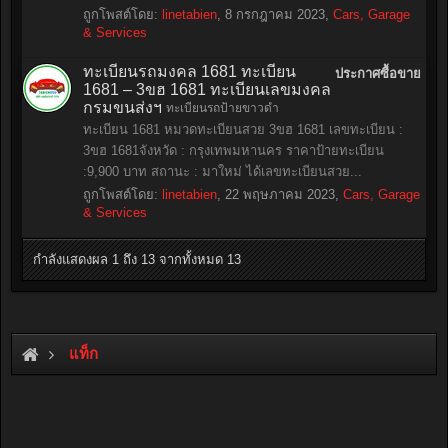
ถูกโพสต์โดย:
linetabien
,
8 กรกฎาคม 2023
,
Cars, Garage
& Services
ทะเบียนรถมงคล 1681 ทะเบียน
ประกาศซื้อขาย
1681 – 3ขฮ 1681 ทะเบียนเลขมงคล
กรมขนส่งฯ
ทะเบียนรถป้ายขาวดำ
ทะเบียน 1681 หมวดทะเบียนสวย 3ขฮ 1681 เลขทะเบียน :
3ขฮ 1681จังหวัด : กรุงเทพมหานคร ราคาป้ายทะเบียน
:9,900 บาท สถานะ : มาใหม่ ได้เลขทะเบียนสวย...
ถูกโพสต์โดย:
linetabien
,
22 พฤษภาคม 2023
,
Cars, Garage
& Services
กำลังแสดงผล 1 ถึง 13 จากทั้งหมด 13
แท็ก