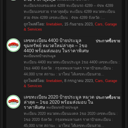
ทะเบียนรถเลขมงคล 4289 ทะเบียนรถ 4289 – 4ขพ 4289
ทะเบียนเลขสวย ราคาสุดคุ้ม ทะเบียน 4289 หมวดทะเบียน
สวย 4ขพ 4289 เลขทะเบียน : 4ขพ 4289 จังหวัด :...
ถูกโพสต์โดย:
linetabien
,
15 กันยายน 2023
,
Cars, Garage
& Services
เลขทะเบียน 4400 ป้ายประมูล
ประกาศซื้อขาย
ขุมทรัพย์ หมวดใหม่ล่าสุด – 1ขอ
4400 พร้อมส่งมอบ ในราคาพิเศษ
ทะเบียนรถป้ายประมูล
ทะเบียน 4400 หมวดทะเบียนประมูล 1ขอ 4400 เลขทะเบียน :
1ขอ 4400 จังหวัด : กรุงเทพมหานคร ราคาป้ายทะเบียน :
44,000 บาท สถานะ : มาใหม่ ได้เลขทะเบียนสวย...
ถูกโพสต์โดย:
linetabien
,
8 กรกฎาคม 2023
,
Cars, Garage
& Services
เลขทะเบียน 2020 ป้ายประมูล หมวด
ประกาศซื้อขาย
ล่าสุด – 1ขอ 2020 พร้อมส่งมอบ ใน
ราคาพิเศษ
ทะเบียนรถป้ายประมูล
ทะเบียน 2020 หมวดทะเบียนมงคล 1ขอ 2020 เลขทะเบียน :
1ขอ 2020 จังหวัด : กรุงเทพมหานคร ราคาป้ายทะเบียน :
45,000 บาท สถานะ : มาใหม่ ได้เลขทะเบียนสวย...