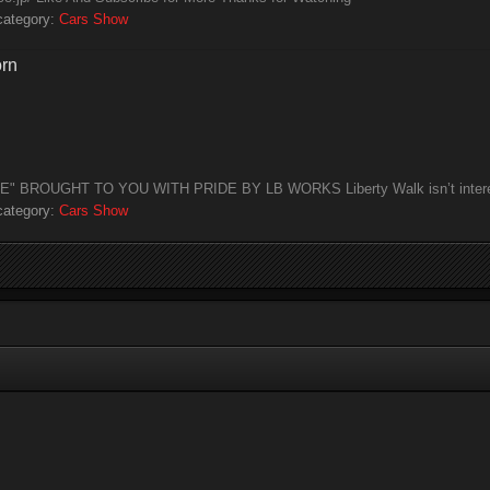
category:
Cars Show
orn
UGHT TO YOU WITH PRIDE BY LB WORKS Liberty Walk isn’t interested 
category:
Cars Show