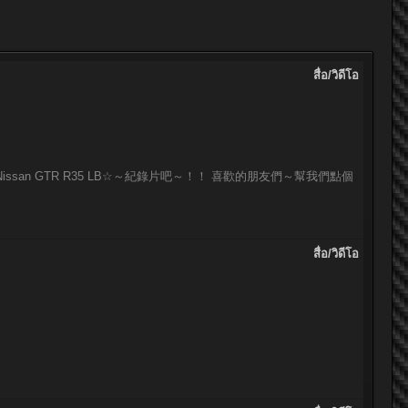
สื่อ/วิดีโอ
issan GTR R35 LB☆～紀錄片吧～！！ 喜歡的朋友們～幫我們點個
สื่อ/วิดีโอ