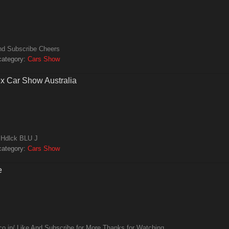
and Subscribe Cheers
category:
Cars Show
x Car Show Australia
 Hdlck BLU J
category:
Cars Show
e
o.jp/ Like And Subscribe for More Thanks for Watching