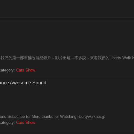
我們的第一部車輛改裝紀錄片～影片出爐～不多說～來看我們的Liberty Walk N
category:
Cars Show
rmance Awesome Sound
and Subscribe for More,thanks for Watching libertywalk.co.jp
category:
Cars Show