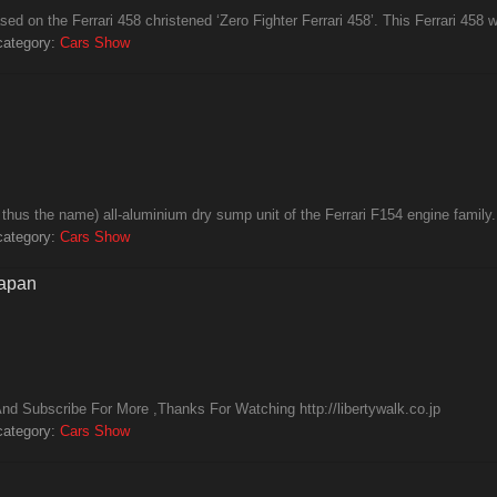
ed on the Ferrari 458 christened ‘Zero Fighter Ferrari 458’. This Ferrari 458 wil
category:
Cars Show
hus the name) all-aluminium dry sump unit of the Ferrari F154 engine family.
category:
Cars Show
Japan
nd Subscribe For More ,Thanks For Watching http://libertywalk.co.jp
category:
Cars Show