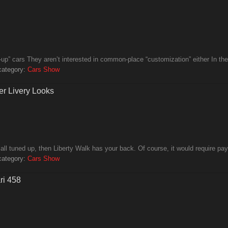
g-up” cars They aren’t interested in common-place “customization” either In the 
category:
Cars Show
er Livery Looks
ll tuned up, then Liberty Walk has your back. Of course, it would require payi
category:
Cars Show
ri 458