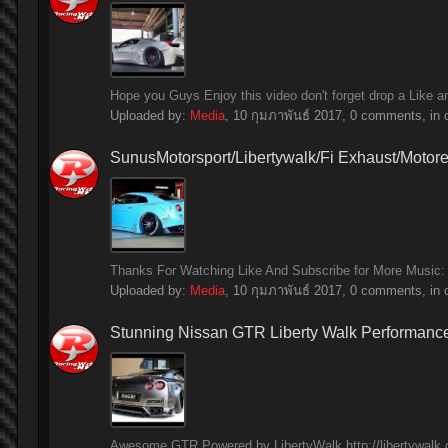
Hope you Guys Enjoy this video don't forget drop a Like 
Uploaded by:
Media
,
10 กุมภาพันธ์ 2017
, 0 comments, in 
SunusMotorsport/Libertywalk/Fi Exhaust/Motore
Thanks For Watching Like And Subscribe for More Music:
Uploaded by:
Media
,
10 กุมภาพันธ์ 2017
, 0 comments, in 
Stunning Nissan GTR Liberty Walk Performanc
Awesome GTR Powered by LibertyWalk http://libertywalk.c