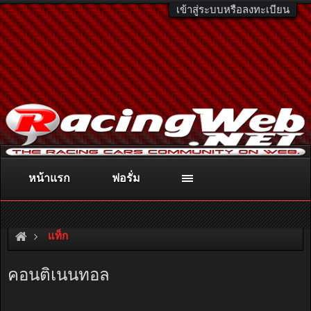
เข้าสู่ระบบหรือลงทะเบียน
หน้าแรก
ฟอรั่ม
ติดต่อลงโฆษณา
racingweb@gmail.com
หรือโทร. 081-811-1138
หรืออ่านรายละเอียดเพิ่มเติม คลิกที่นี่
แท็ก
คอนติเนนทอล