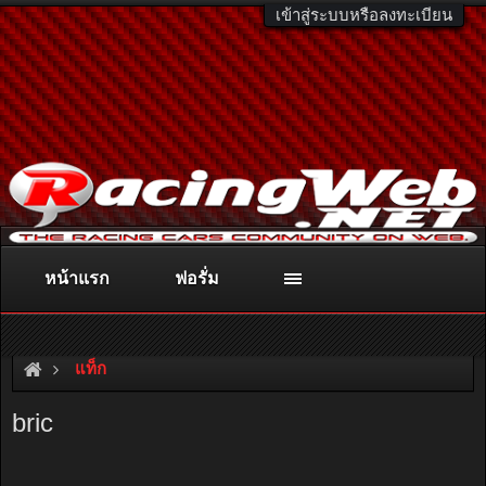
เข้าสู่ระบบหรือลงทะเบียน
หน้าแรก
ฟอรั่ม
ติดต่อลงโฆษณา
racingweb@gmail.com
หรือโทร. 081-811-1138
หรืออ่านรายละเอียดเพิ่มเติม คลิกที่นี่
แท็ก
bric