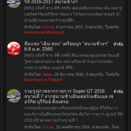
รีส์ 2016-2017 สนามช้างฯ
[IMG] แจ็คกี้ ชาน ดีซี เรซซิ่ง สุดยอดทีมแข่งของ เฉิน หลง ซู
เปอร์สตาร์ฮอลลีวู๊ดชาวฮ่องกง โชว์ผลงานระดับมาสเตอร์ นำ
ม้วนเดียวจบผงาดคว้าแชมป์ศึก...
หัวข้อโดย:
Circuit
,
9 มกราคม 2017
, 0 ตอบกลับ, ในฟอรั่ม:
International Motorsport
ทีมแข่ง "เฉิน หลง" เตรียมบุก "สนามช้างฯ"
หัวข้อ
6-8 ม.ค. 2560
[IMG] แจ็คกี้ ชาน ดีซี เรซซิ่ง ทีมแข่งของซูเปอร์สตาร์ฮอลลี
วู๊ดชาวฮ่องกงอย่าง เฉิน หลง เตรียมเข้าร่วมการแข่งขัน
รายการ เอเชียน เลอมังส์ ซีรีส์...
หัวข้อโดย:
News
,
20 ธันวาคม 2016
, 0 ตอบกลับ, ในฟอรั่ม:
Race track in Thailand
รวมรูปภาพจากรายการ Super GT 2016
หัวข้อ
สนามที่ 7 จากสนามช้างอินเตอร์เนชั่นเนล เซ
อร์กิต บุรีรัมย์ ตั้งแต่รอ
การแข่งขันรถยนต์ทางเรียบเบอร์หนึ่งของญี่ปุ่น ที่ได้รับการ
ยอมรับว่าเป็นศึกมอเตอร์สปอร์ตระดับโลก รายการ ซูเปอร์ จีที
2016 มีคิวดวลความเร็วสนามที่ 7...
หัวข้อโดย:
Circuit
,
22 พฤศจิกายน 2016
, 4 ตอบกลับ, ในฟ