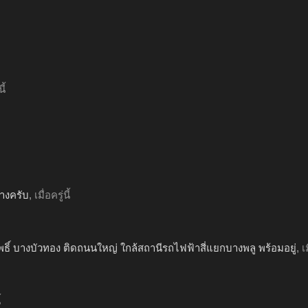
ี้
้างครับ
,
เมื่อครู่นี้
มโพธิ์ บางบัวทอง ติดถนนใหญ่ ใกล้สถานีรถไฟฟ้าสี่แยกบางพลู พร้อมอยู่
,
เม
้