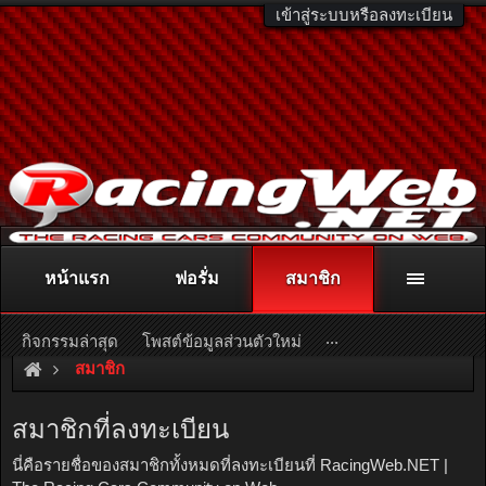
เข้าสู่ระบบหรือลงทะเบียน
หน้าแรก
ฟอรั่ม
สมาชิก
ติดต่อลงโฆษณา
racingweb@gmail.com
หรือโทร. 081-811-1138
หรืออ่านรายละเอียดเพิ่มเติม คลิกที่นี่
...
กิจกรรมล่าสุด
โพสต์ข้อมูลส่วนตัวใหม่
สมาชิก
สมาชิกที่ลงทะเบียน
นี่คือรายชื่อของสมาชิกทั้งหมดที่ลงทะเบียนที่ RacingWeb.NET |