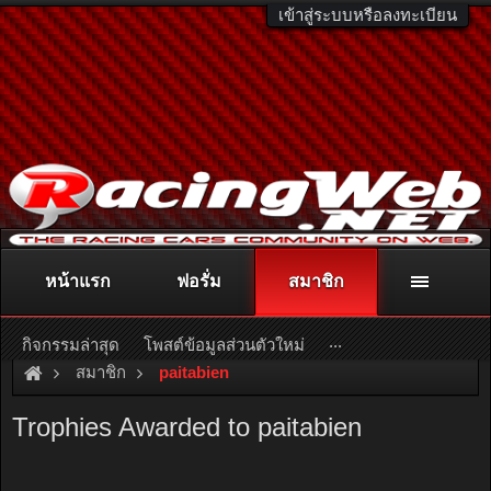
เข้าสู่ระบบหรือลงทะเบียน
หน้าแรก
ฟอรั่ม
สมาชิก
ติดต่อลงโฆษณา
racingweb@gmail.com
หรือโทร. 081-811-1138
หรืออ่านรายละเอียดเพิ่มเติม คลิกที่นี่
...
กิจกรรมล่าสุด
โพสต์ข้อมูลส่วนตัวใหม่
สมาชิก
paitabien
Trophies Awarded to paitabien