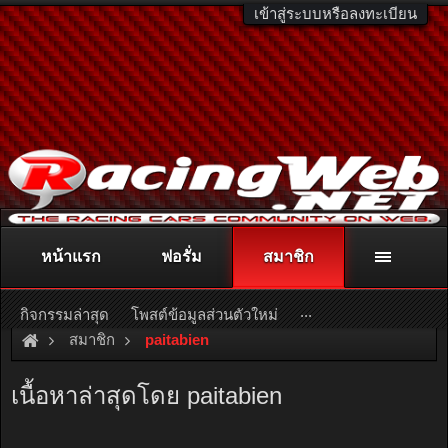
เข้าสู่ระบบหรือลงทะเบียน
หน้าแรก
ฟอรั่ม
สมาชิก
ติดต่อลงโฆษณา
racingweb@gmail.com
หรือโทร. 081-811-1138
หรืออ่านรายละเอียดเพิ่มเติม คลิกที่นี่
...
กิจกรรมล่าสุด
โพสต์ข้อมูลส่วนตัวใหม่
สมาชิก
paitabien
เนื้อหาล่าสุดโดย paitabien