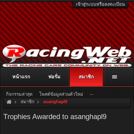
เข้าสู่ระบบหรือลงทะเบียน
หน้าแรก
ฟอรั่ม
สมาชิก
ติดต่อลงโฆษณา
racingweb@gmail.com
หรือโทร. 081-811-1138
หรืออ่านรายละเอียดเพิ่มเติม คลิกที่นี่
...
กิจกรรมล่าสุด
โพสต์ข้อมูลส่วนตัวใหม่
สมาชิก
asanghapl9
Trophies Awarded to asanghapl9