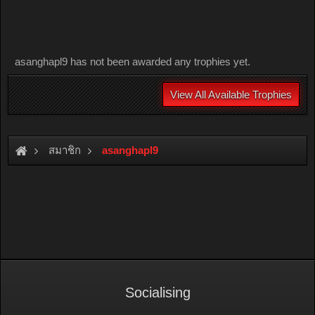
asanghapl9 has not been awarded any trophies yet.
View All Available Trophies
สมาชิก
asanghapl9
Socialising