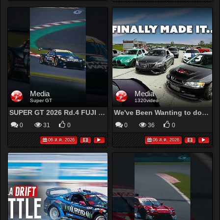
Media
Media
Super GT
1320video
SUPER GT 2026 Rd.4 FUJI - #2 HYPER WATER INGING GR86 GT
We've Been Wanting to do This For a Long Time..
0
31
0
0
36
0
06 ส.ค. 2026
06 ส.ค. 2026