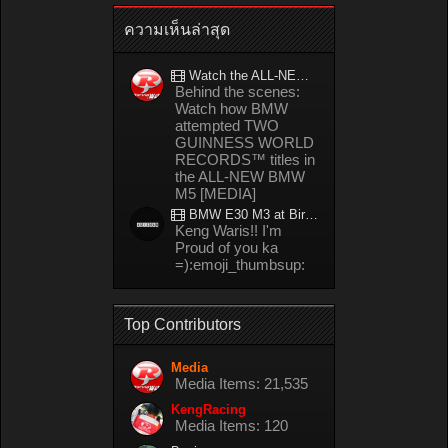
ความเห็นล่าสุด
Watch the ALL-NEW BMW M5 refuel mid-drift to take TWO GUINNESS WORLD RECORDS™ titles
Behind the scenes:
Watch how BMW
attempted TWO
GUINNESS WORLD
RECORDS™ titles in
the ALL-NEW BMW
M5 [MEDIA]
BMW E30 M3 at Bira circuit Thailand in 02/2008
Keng Waris!! I'm
Proud of you ka
=):emoji_thumbsup:
Top Contributors
Media
Media Items: 21,535
KengRacing
Media Items: 120