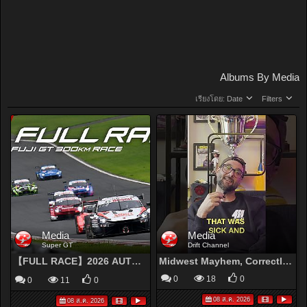
Albums By Media
เรียงโดย:
Date
Filters
Media
Media
Super GT
Drift Channel
【FULL RACE】2026 AUTOBACS SUPER GT Round4 FUJI GT 300km RACE
Midwest Mayhem, Correctly Named
0
18
0
0
11
0
08 ส.ค. 2026
08 ส.ค. 2026