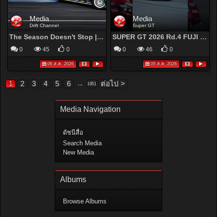
Media
Media
Drift Channel
Super GT
The Season Doesn't Stop | Formula DRIFT Seattle | Aug 21-22
SUPER GT 2026 Rd.4 FUJI - #17 Astemo HRC PRELUDE-GT
0
45
0
0
46
0
06 ส.ค. 2026
05 ส.ค. 2026
1
2
3
4
5
6
→
ต่อไป >
1651
Media Navigation
ดัชนีสื่อ
Search Media
New Media
Albums
Browse Albums