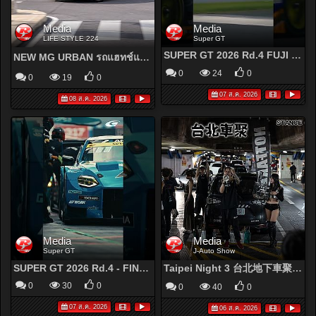
Media
Media
LIFE STYLE 224
Super GT
SUPER GT 2026 Rd.4 FUJI - #19 WedsSport BANDOH GR Supra
NEW MG URBAN รถแฮทช์แบ็คพลังงานไฟฟ้ารุ่นล่าสุดของ เอ็มจี ราคาเริ่มต้นเพียง 529,900 บาท
0
24
0
0
19
0
07 ส.ค. 2026
08 ส.ค. 2026
Media
Media
Super GT
J-Auto Show
SUPER GT 2026 Rd.4 - FINAL Highlights
Taipei Night 3 台北地下車聚 SGT Night Car Meet
0
30
0
0
40
0
07 ส.ค. 2026
06 ส.ค. 2026