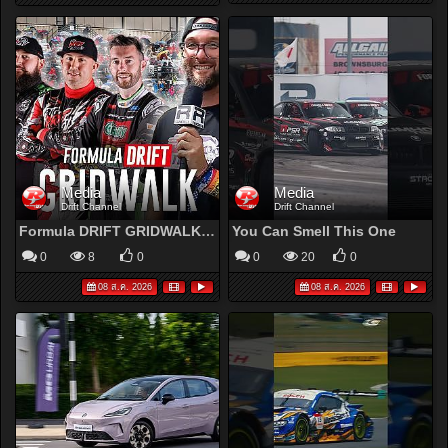
Media
Media
Drift Channel
Drift Channel
Formula DRIFT GRIDWALK w/ Gregg Bucell - Indianapolis 2026
You Can Smell This One
0
8
0
0
20
0
08 ส.ค. 2026
08 ส.ค. 2026