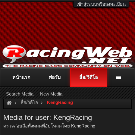
เข้าสู่ระบบหรือลงทะเบียน
หน้าแรก
ฟอรั่ม
สื่อ/วิดีโอ
ติดต่อลงโฆษณา
racingweb@gmail.com
หรือโทร. 081-811-1138
หรืออ่านรายละเอียดเพิ่มเติม คลิกที่นี่
Search Media
New Media
สื่อ/วิดีโอ
KengRacing
Media for user: KengRacing
ตรวจสอบสื่อทั้งหมดที่อัปโหลดโดย KengRacing