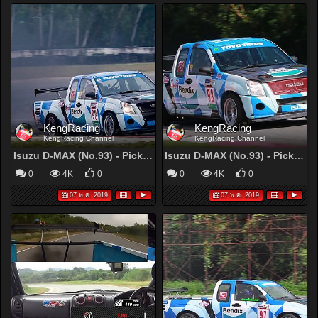
KengRacing
KengRacing
KengRacing Channel
KengRacing Channel
Isuzu D-MAX (No.93) - Pickup Open - Toyo 3K Racing Car Thailand 2017 Round 5 - YouTube
Isuzu D-MAX (No.93) - Pickup Open - Toyo 3K Racing Car Thailand 2017 Round 4 - YouTube
0
4K
0
0
4K
0
07 พ.ค. 2019
07 พ.ค. 2019