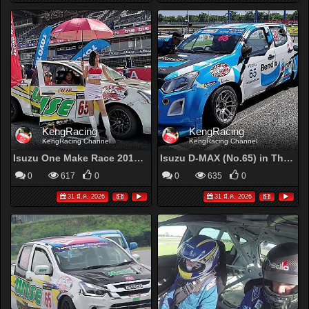
KengRacing
KengRacing
KengRacing Channel
KengRacing Channel
Isuzu One Make Race 2019 No.65 Round 6
Isuzu D-MAX (No.65) in Thailand Super Series 2019 Round 7-8
0
617
0
0
635
0
31 มี.ค. 2026
31 มี.ค. 2026