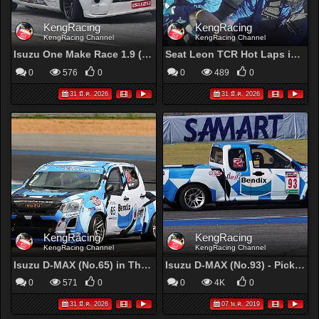
KengRacing
KengRacing
KengRacing Channel
KengRacing Channel
Isuzu One Make Race 1.9 (No.65) in Toyo Racing Car Thailand 2019 Round 3 (Race1-2)
Seat Leon TCR Hot Laps in MICHELIN Passion Experience 2018
0
576
0
0
489
0
31 มี.ค. 2026
31 มี.ค. 2026
KengRacing
KengRacing
KengRacing Channel
KengRacing Channel
Isuzu D-MAX (No.65) in Thailand Super Series 2019 Round 1-2
Isuzu D-MAX (No.93) - Pickup Open - Toyo 3K Racing Car Thailand 2017 Round 6 - YouTube
0
571
0
0
4K
0
31 มี.ค. 2026
07 พ.ค. 2019