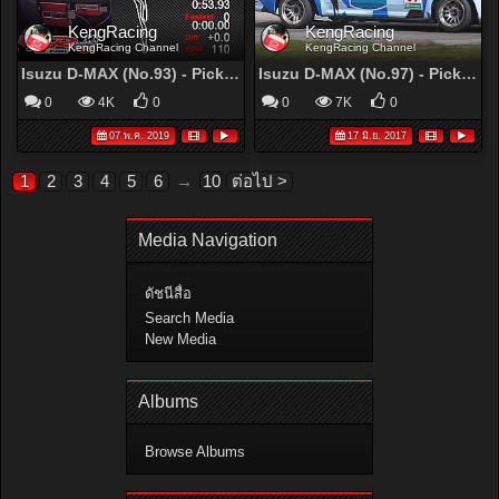
KengRacing
KengRacing
KengRacing Channel
KengRacing Channel
Isuzu D-MAX (No.93) - Pickup Open - Toyo 3K Racing Car Thailand 2017 Round 3 - YouTube
Isuzu D-MAX (No.97) - Pickup Open - Toyo 3K Racing Car Thailand 2017 Round 2
0
4K
0
0
7K
0
07 พ.ค. 2019
17 มิ.ย. 2017
1
2
3
4
5
6
→
10
ต่อไป >
Media Navigation
ดัชนีสื่อ
Search Media
New Media
Albums
Browse Albums