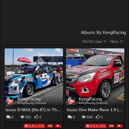
Albums By KengRacing
เรียงโดย:
Date
Filters
KengRacing
KengRacing
KengRacing Channel
KengRacing Channel
Isuzu D-MAX (No.87) in Thailand Super Series 2020 Round 2
Isuzu One Make Race 1.9 (No.87) in Toyo Racing Car Thailand 2020 Round 2 (Race2)
0
581
0
0
600
0
31 มี.ค. 2026
31 มี.ค. 2026