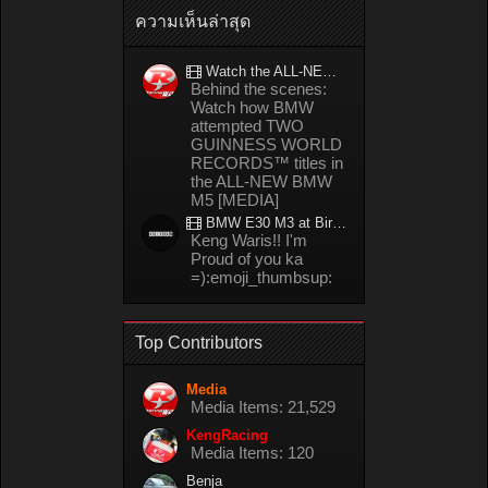
ความเห็นล่าสุด
Watch the ALL-NEW BMW M5 refuel mid-drift to take TWO GUINNESS WORLD RECORDS™ titles
Behind the scenes:
Watch how BMW
attempted TWO
GUINNESS WORLD
RECORDS™ titles in
the ALL-NEW BMW
M5 [MEDIA]
BMW E30 M3 at Bira circuit Thailand in 02/2008
Keng Waris!! I'm
Proud of you ka
=):emoji_thumbsup:
Top Contributors
Media
Media Items: 21,529
KengRacing
Media Items: 120
Benja