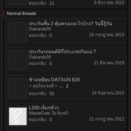
6 ธันวาคม 2010
ตอบกลับ:
11
Normal threads
ประกันชั้น 2 คุ้มครองอะไรบ้าง? วันนี้รู้กัน
Dakanda99
26 กรกฎาคม 2019
ตอบกลับ:
0
ประกันรถยนต์มีกี่ประเภทกันแน่ ?
Dakanda99
21 มีนาคม 2019
ตอบกลับ:
0
ช้างเหยียบ DATSUN 620
< สุขใจแรลลี่ >
...
2
24 กันยายน 2014
ตอบกลับ:
52
L200 เจ็บๆชำๆ
WasteGate Ta NonG
21 กรกฎาคม 2012
ตอบกลับ:
0