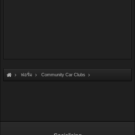
ฟอรั่ม
Community Car Clubs
Pickup Car Clubs