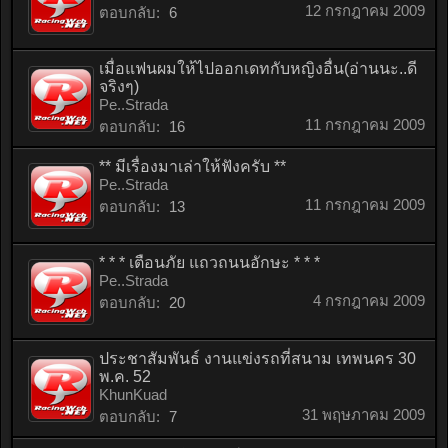
12 กรกฎาคม 2009
ตอบกลับ:
6
เมื่อแฟนผมให้ไปออกเดทกับหญิงอื่น(อ่านนะ..ดี
จริงๆ)
Pe..Strada
11 กรกฎาคม 2009
ตอบกลับ:
16
** มีเรื่องมาเล่าให้ฟังครับ **
Pe..Strada
11 กรกฎาคม 2009
ตอบกลับ:
13
* * * เตือนภัย แถวถนนอักษะ * * *
Pe..Strada
4 กรกฎาคม 2009
ตอบกลับ:
20
ประชาสัมพันธ์ งานแข่งรถที่สนาม เทพนคร 30
พ.ค. 52
KhunKuad
31 พฤษภาคม 2009
ตอบกลับ:
7