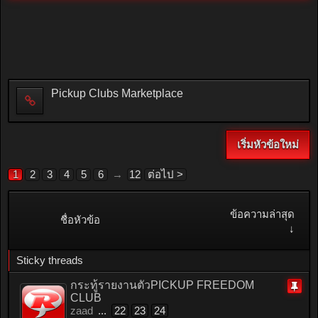
Pickup Clubs Marketplace
เริ่มหัวข้อใหม่
1
2
3
4
5
6
→
12
ต่อไป >
ข้อความล่าสุด
ชื่อหัวข้อ
↓
Sticky threads
กระทู้รายงานตัวPICKUP FREEDOM
CLUB
ติด
zaad
...
22
23
24
หมุด