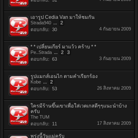
เอารูป Cedia Van มาให้ชมกัน
Strada940
...
2
4 กันยายน 2009
ตอบกลับ:
30
* * เปลี่ยนเกียร์ มาแว้ว คร้าบ * *
Pe..Strada
...
2
3
3 กันยายน 2009
ตอบกลับ:
63
รูปแมกส์เอนไก ตามคำเรียกร้อง
Kobe
...
2
26 สิงหาคม 2009
ตอบกลับ:
53
ใครมีร้านขึ้นเขาเพื่อใส่เวตเกสดีๆๆแนะนำบ้าง
ครับ
The TUM
17 สิงหาคม 2009
ตอบกลับ:
11
พรุ่งนี้วันแม่ครับ