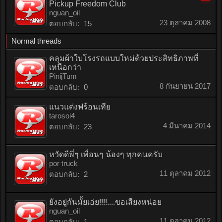
Pickup Freedom Club
ติด
nguan_oil
หมุด
23 ตุลาคม 2008
ตอบกลับ:
15
Normal threads
คลุมผ้าใบโรงรถแบบใหม่ด้วยประสิทธิภาพที่
เหนือกว่า
PinijTum
8 กันยายน 2017
ตอบกลับ:
0
แนวแต่งฟร้อนเทีย
tarosoi4
4 มีนาคม 2014
ตอบกลับ:
23
หวัดดีพี่ๆ เพื่อนๆ น้องๆ ทุกคนครับ
por truck
11 ตุลาคม 2012
ตอบกลับ:
2
ยังอยู่กันมั้ยเอ่ย!!!!....ขอเสียงหน่อย
nguan_oil
11 ตุลาคม 2012
ตอบกลับ:
1