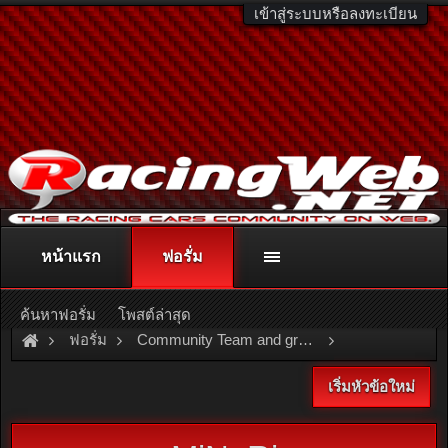
เข้าสู่ระบบหรือลงทะเบียน
หน้าแรก
ฟอรั่ม
ติดต่อลงโฆษณา
racingweb@gmail.com
หรือโทร. 081-811-1138
หรืออ่านรายละเอียดเพิ่มเติม คลิกที่นี่
ค้นหาฟอรั่ม
โพสต์ล่าสุด
ฟอรั่ม
Community Team and group
Team and Group
เริ่มหัวข้อใหม่