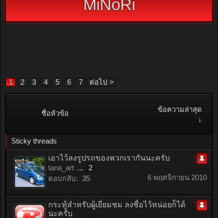
MiNoRi
1
2
3
4
5
6
7
ต่อไป >
ข้อความล่าสุด
ชื่อหัวข้อ
↓
Sticky threads
เอาไว้ลงรูปรถของพวกเรากันนะครับ
tana_art
...
2
ติด
6 พฤศจิกายน 2010
ตอบกลับ:
35
หมุด
กระทู้สำหรับผู้เยี่ยมชม ลงชื่อไว้หน่อยก็ได้
นะครับ
ติด