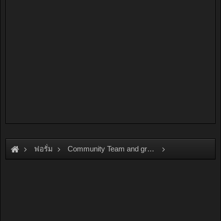
ฟอรั่ม
Community Team and group
Team and Group