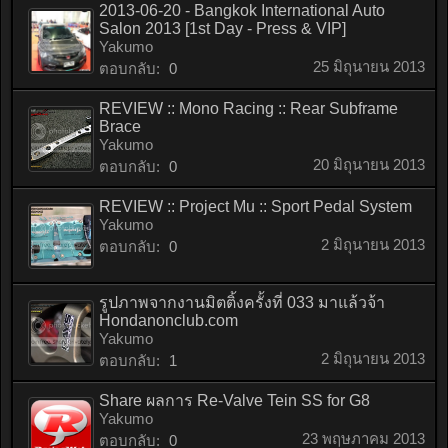
2013-06-20 - Bangkok International Auto
Salon 2013 [1st Day - Press & VIP]
Yakumo
25 มิถุนายน 2013
ตอบกลับ:
0
REVIEW :: Mono Racing :: Rear Subframe
Brace
Yakumo
20 มิถุนายน 2013
ตอบกลับ:
0
REVIEW :: Project Mu :: Sport Pedal System
Yakumo
2 มิถุนายน 2013
ตอบกลับ:
0
รูปภาพจากงานมิตติ้งครั้งที่ 033 มาแล้วจ้า
Hondanonclub.com
Yakumo
2 มิถุนายน 2013
ตอบกลับ:
1
Share ผลการ Re-Valve Tein SS for G8
Yakumo
23 พฤษภาคม 2013
ตอบกลับ:
0