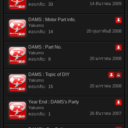
14 ธันวาคม 2009
ตอบกลับ:
33
หมุด
DAMS : Motor Part info.
Yakumo
ติด
20 กุมภาพันธ์ 2008
ตอบกลับ:
14
หมุด
DAMS : Part No.
Yakumo
ติด
20 มกราคม 2008
ตอบกลับ:
8
หมุด
DAMS : Topic of DIY
Locke
Yakumo
ติด
20 มกราคม 2008
ตอบกลับ:
15
หมุด
Year End : DAMS's Party
Yakumo
ติด
26 ธันวาคม 2007
ตอบกลับ:
1
หมุด