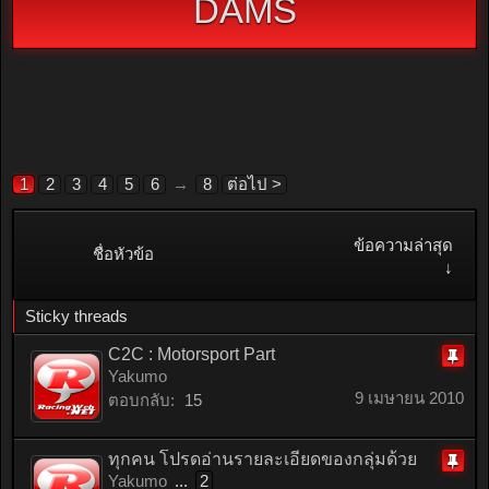
DAMS
1
2
3
4
5
6
→
8
ต่อไป >
ข้อความล่าสุด
ชื่อหัวข้อ
↓
Sticky threads
C2C : Motorsport Part
Yakumo
ติด
9 เมษายน 2010
ตอบกลับ:
15
หมุด
ทุกคน โปรดอ่านรายละเอียดของกลุ่มด้วย
Yakumo
...
2
ติด