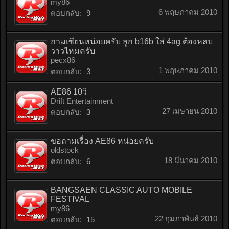
my86
6 พฤษภาคม 2010
ตอบกลับ:
9
ถามเซียนหน่อยครับ ลูก b16b ใส่ 4ag ต้องหลบ
วาวไหมครับ
pecx86
1 พฤษภาคม 2010
ตอบกลับ:
3
AE86 10วิ
Drift Entertainment
27 เมษายน 2010
ตอบกลับ:
3
ขอถามเรื่อง AE86 หน่อยครับ
oldstock
18 มีนาคม 2010
ตอบกลับ:
6
BANGSAEN CLASSIC AUTO MOBILE
FESTIVAL
my86
22 กุมภาพันธ์ 2010
ตอบกลับ:
15