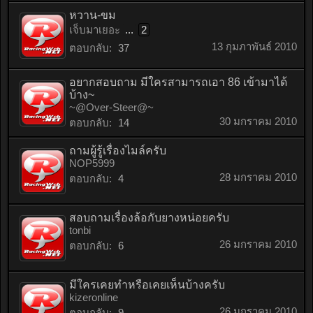
หวาน-ขม
เจ็บมาเยอะ
...
2
13 กุมภาพันธ์ 2010
ตอบกลับ:
37
อยากสอบถาม มีใครสามารถเอา 86 เข้ามาได้
บ้าง~
~@Over-Steer@~
30 มกราคม 2010
ตอบกลับ:
14
ถามผู้รู้เรื่องไมล์ครับ
NOP5999
28 มกราคม 2010
ตอบกลับ:
4
สอบถามเรื่องล้อกับยางหน่อยครับ
tonbi
26 มกราคม 2010
ตอบกลับ:
6
มีใครเคยทำหรือเคยเห็นบ้างครับ
kizeronline
26 มกราคม 2010
ตอบกลับ:
9