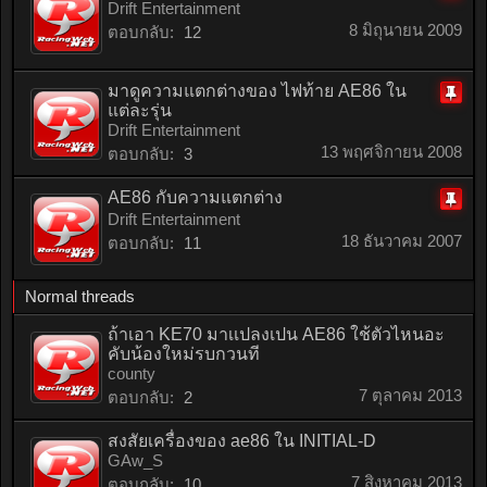
Drift Entertainment
ติด
8 มิถุนายน 2009
ตอบกลับ:
12
หมุด
มาดูความแตกต่างของ ไฟท้าย AE86 ใน
แต่ละรุ่น
ติด
Drift Entertainment
หมุด
13 พฤศจิกายน 2008
ตอบกลับ:
3
AE86 กับความแตกต่าง
Drift Entertainment
ติด
18 ธันวาคม 2007
ตอบกลับ:
11
หมุด
Normal threads
ถ้าเอา KE70 มาเเปลงเปน AE86 ใช้ตัวไหนอะ
คับน้องใหม่รบกวนที
county
7 ตุลาคม 2013
ตอบกลับ:
2
สงสัยเครื่องของ ae86 ใน INITIAL-D
GAw_S
7 สิงหาคม 2013
ตอบกลับ:
10