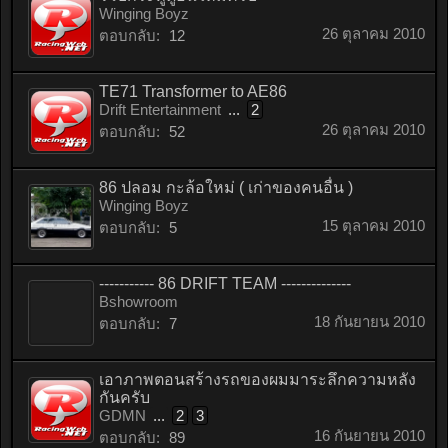
Winging Boyz
26 ตุลาคม 2010
ตอบกลับ:
12
TE71 Transformer to AE86
Drift Entertainment
...
2
26 ตุลาคม 2010
ตอบกลับ:
52
86 ปลอม กะล้อใหม่ ( เก่าของคนอื่น )
Winging Boyz
15 ตุลาคม 2010
ตอบกลับ:
5
----------- 86 DRIFT TEAM --------------
Bshowroom
18 กันยายน 2010
ตอบกลับ:
7
เอาภาพตอนสร้างรถของผมมาระลึกความหลัง
กันครับ
GDMN
...
2
3
16 กันยายน 2010
ตอบกลับ:
89