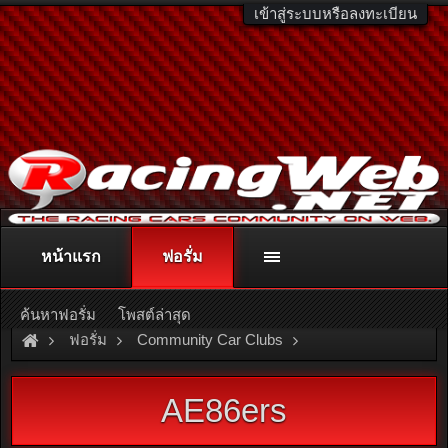
เข้าสู่ระบบหรือลงทะเบียน
หน้าแรก
ฟอรั่ม
ติดต่อลงโฆษณา
racingweb@gmail.com
หรือโทร. 081-811-1138
หรืออ่านรายละเอียดเพิ่มเติม คลิกที่นี่
ค้นหาฟอรั่ม
โพสต์ล่าสุด
ฟอรั่ม
Community Car Clubs
Toyota Car Clubs
AE86ers