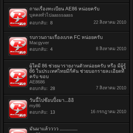
ถามเรื่องทะเบียน AE86 หน่อยครับ
บุคคลทั่วไปaasssaass
22 สิงหาคม 2010
ตอบกลับ:
8
รบกวนถามเรื่องเบรค FC หน่อยครับ
Macgyver
8 สิงหาคม 2010
ตอบกลับ:
4
ผู้ใดมี 86 ช่วยมารายงานตัวหน่อยครับ หรือ มีผู้รู้
86 ในประเทศไทยมีกี่คัน ช่วยบอกรายละเอียดที
ครับ ขอบ
AE8686
7 สิงหาคม 2010
ตอบกลับ:
28
วันนี้ไปช๊อบปิ้งมา...อิอิ
my86
16 กรกฎาคม 2010
ตอบกลับ:
13
มันมาแล้วววว ...............