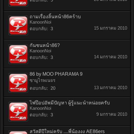
ถามเรื่องลิ้นหน้า86คร้าบ
KanoonNoi
15 มกราคม 2010
ตอบกลับ:
3
กันชนหน้า86?
KanoonNoi
14 มกราคม 2010
ตอบกลับ:
3
86 by MOO PHARAMA 9
ซามูไรพเนจร
13 มกราคม 2010
ตอบกลับ:
20
ไฟป๊อปอัพมีปัญหา ผู้รู้แนะนำหน่อยครับ
KanoonNoi
9 มกราคม 2010
ตอบกลับ:
3
สวัสดีปีใหม่ครับ ....พี่น้องงง AE86ers