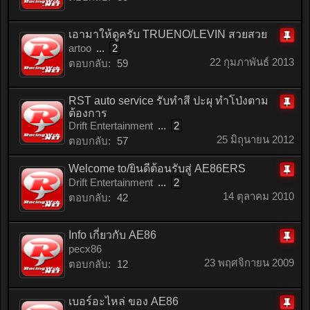
เอามาให้ดูครับ TRUENO/LEVIN สวยสวย
artoo
...
2
ติด
22 กุมภาพันธ์ 2013
ตอบกลับ:
59
หมุด
RST auto service รับทำสี ปะผุ ทำโป่งตาม
ต้องการ
ติด
Drift Entertainment
...
2
หมุด
25 มิถุนายน 2012
ตอบกลับ:
57
Welcome to/ยินดีต้อนรับสู่ AE86ERS
Drift Entertainment
...
2
ติด
14 ตุลาคม 2010
ตอบกลับ:
42
หมุด
Info เกี่ยวกับ AE86
pecx86
ติด
23 พฤศจิกายน 2009
ตอบกลับ:
12
หมุด
เบอร์อะไหล่ ของ AE86