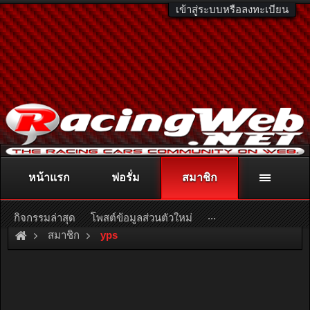
เข้าสู่ระบบหรือลงทะเบียน
หน้าแรก
ฟอรั่ม
สมาชิก
ติดต่อลงโฆษณา
racingweb@gmail.com
หรือโทร. 081-811-1138
หรืออ่านรายละเอียดเพิ่มเติม คลิกที่นี่
...
กิจกรรมล่าสุด
โพสต์ข้อมูลส่วนตัวใหม่
สมาชิก
yps