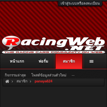
เข้าสู่ระบบหรือลงทะเบียน
หน้าแรก
ฟอรั่ม
สมาชิก
ติดต่อลงโฆษณา
racingweb@gmail.com
หรือโทร. 081-811-1138
หรืออ่านรายละเอียดเพิ่มเติม คลิกที่นี่
...
กิจกรรมล่าสุด
โพสต์ข้อมูลส่วนตัวใหม่
สมาชิก
panaya624