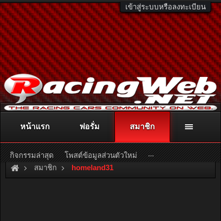
เข้าสู่ระบบหรือลงทะเบียน
หน้าแรก
ฟอรั่ม
สมาชิก
ติดต่อลงโฆษณา
racingweb@gmail.com
หรือโทร. 081-811-1138
หรืออ่านรายละเอียดเพิ่มเติม คลิกที่นี่
...
กิจกรรมล่าสุด
โพสต์ข้อมูลส่วนตัวใหม่
สมาชิก
homeland31