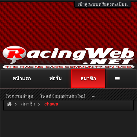
เข้าสู่ระบบหรือลงทะเบียน
หน้าแรก
ฟอรั่ม
สมาชิก
ติดต่อลงโฆษณา
racingweb@gmail.com
หรือโทร. 081-811-1138
หรืออ่านรายละเอียดเพิ่มเติม คลิกที่นี่
...
กิจกรรมล่าสุด
โพสต์ข้อมูลส่วนตัวใหม่
สมาชิก
chawa