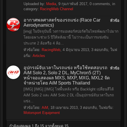
Uploaded by:
Media
,
9 กุมภาพันธ์ 2017
, 0 comments, in
category:
RacingWeb Channel
อากาศพลศาสตร์ของรถแข่ง (Race Car
หัวข้อ
Aerodynamics)
[img] ในปัจจุบันนี้ วงการมอเตอร์สปอร์ตในไทยพัฒนาไปมาก
โดยเฉพาะช่วง 5 ปีให้หลังมานี้ ไม่ว่าจะเป็นการแข่งขัน
ประเภท 2 ล้อหรือ 4 ล้อ...
หัวข้อโดย:
RacingWeb
,
4 มิถุนายน 2013
, 3 ตอบกลับ, ในฟ
อรั่ม:
Articles
อุปกรณ์จับเวลาในรถแข่ง หรือใช้ทดสอบรถ
หัวข้อ
AiM Solo 2, Solo 2 DL, MyChron5 (2T)
หน้าจอแสดงผล MXS, MXP, MXG, MXL2 จัด
จำหน่ายโดย AiM Sports Thailand
[IMG] [IMG] [IMG] ไฟพื้นหลัง หรือ Backlight เปลี่ยนสีได้
AiM Solo 2 และ AiM Solo 2 DL เป็นอุปกรณ์จับเวลาในรถ
แข่ง...
หัวข้อโดย:
AiM
,
18 เมษายน 2013
, 3 ตอบกลับ, ในฟอรั่ม:
Motorsport Equipment
กำลังแสดงผล 1 ถึง 15 จากทั้งหมด 15