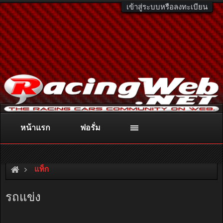
เข้าสู่ระบบหรือลงทะเบียน
หน้าแรก
ฟอรั่ม
ติดต่อลงโฆษณา
racingweb@gmail.com
หรือโทร. 081-811-1138
หรืออ่านรายละเอียดเพิ่มเติม คลิกที่นี่
แท็ก
รถแข่ง