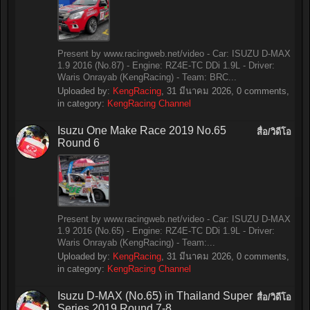
Present by www.racingweb.net/video - Car: ISUZU D-MAX
1.9 2016 (No.87) - Engine: RZ4E-TC DDi 1.9L - Driver:
Waris Onrayab (KengRacing) - Team: BRC...
Uploaded by:
KengRacing
,
31 มีนาคม 2026
, 0 comments,
in category:
KengRacing Channel
Isuzu One Make Race 2019 No.65
สื่อ/วิดีโอ
Round 6
Present by www.racingweb.net/video - Car: ISUZU D-MAX
1.9 2016 (No.65) - Engine: RZ4E-TC DDi 1.9L - Driver:
Waris Onrayab (KengRacing) - Team:...
Uploaded by:
KengRacing
,
31 มีนาคม 2026
, 0 comments,
in category:
KengRacing Channel
Isuzu D-MAX (No.65) in Thailand Super
สื่อ/วิดีโอ
Series 2019 Round 7-8