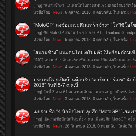
[img] "สนามช้างฯ" แน่นขนัดไปด้วยแฟนๆ มอเตอร์สปอร์ตเรื
หัวข้อโดย:
News
,
6 ตุลาคม 2018
, 0 ตอบกลับ, ในฟอรั่ม:
Int
"MotoGP" ลงซ้อมกระหึ่มแทร็กช้างฯ "โดวิซิโอโซ"
[img] ศึก MotoGP สนาม 15 รายการ PTT Thailand Grandprix
หัวข้อโดย:
News
,
5 ตุลาคม 2018
, 0 ตอบกลับ, ในฟอรั่ม:
Int
"สนามช้าง" แนะคนไทยเตรียมตัวให้พร้อมก่อนเข
[IMG] สนามช้าง อินเตอร์เนชั่นแนล เซอร์กิต สังเวียนมอ
หัวข้อโดย:
News
,
4 ตุลาคม 2018
, 0 ตอบกลับ, ในฟอรั่ม:
Int
ประเทศไทยเปิดบ้านต้อนรับ "มาร์ค มาร์เกซ" นัก
2018" วันที่ 5-7 ต.ค.นี้
[img] วันที่ 3 ต.ค.61 ณ ลานพลับพลามหาเจษฎาบดินทร์ วัดร
หัวข้อโดย:
News
,
3 ตุลาคม 2018
, 0 ตอบกลับ, ในฟอรั่ม:
Int
เผยรายชื่อ "4 นักบิดไทย" ลุยศึก "MotoGP" โฮมเร
[img] เปิดรายชื่อนักบิดไทยทั้ง 4 คน เพื่อลุยศึก MotoGP คร
หัวข้อโดย:
News
,
28 กันยายน 2018
, 0 ตอบกลับ, ในฟอรั่ม: