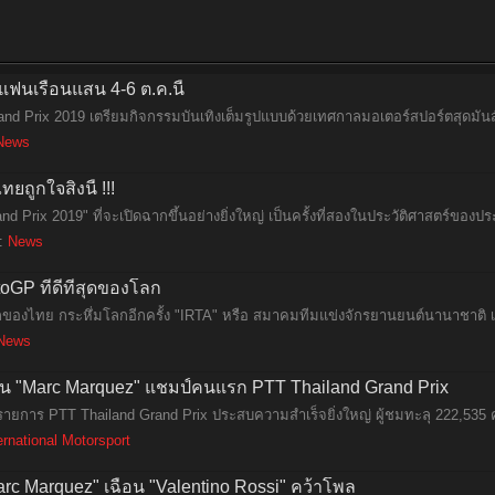
ฟนเรือนแสน 4-6 ต.ค.นี้
d Prix 2019 เตรียมกิจกรรมบันเทิงเต็มรูปแบบด้วยเทศกาลมอเตอร์สปอร์ตสุดมันส์
News
ูกใจสิ่งนี้ !!!
 Prix 2019" ที่จะเปิดฉากขึ้นอย่างยิ่งใหญ่ เป็นครั้งที่สองในประวัติศาสตร์ของป
ม:
News
GP ที่ดีที่สุดของโลก
รกของไทย กระหึ่มโลกอีกครั้ง "IRTA" หรือ สมาคมทีมแข่งจักรยานยนต์นานาชาติ เ
News
นคน "Marc Marquez" แชมป์คนแรก PTT Thailand Grand Prix
ายการ PTT Thailand Grand Prix ประสบความสำเร็จยิ่งใหญ่ ผู้ชมทะลุ 222,535
ernational Motorsport
rc Marquez" เฉือน "Valentino Rossi" คว้าโพล