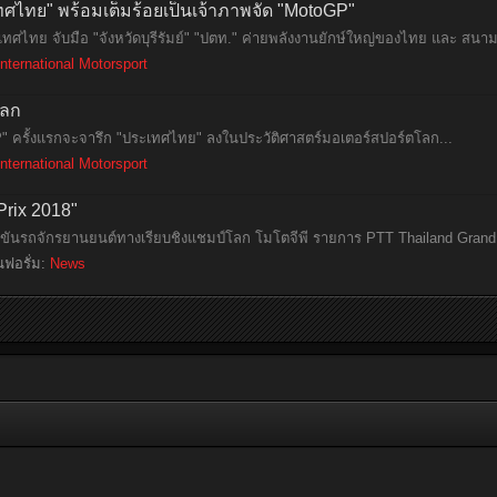
ศไทย" พร้อมเต็มร้อยเป็นเจ้าภาพจัด "MotoGP"
ทศไทย จับมือ "จังหวัดบุรีรัมย์" "ปตท." ค่ายพลังงานยักษ์ใหญ่ของไทย และ สนามช
International Motorsport
โลก
" ครั้งแรกจะจารึก "ประเทศไทย" ลงในประวัติศาสตร์มอเตอร์สปอร์ตโลก...
International Motorsport
rix 2018"
่งขันรถจักรยานยนต์ทางเรียบชิงแชมป์โลก โมโตจีพี รายการ PTT Thailand Grand 
นฟอรั่ม:
News