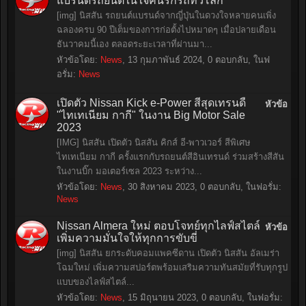
แบรนด์รถยนต์ในใจคนรักรถทั่วโลก
[img] นิสสัน รถยนต์แบรนด์จากญี่ปุ่นในดวงใจหลายคนเพิ่ง
ฉลองครบ 90 ปีเต็มของการก่อตั้งไปหมาดๆ เมื่อปลายเดือน
ธันวาคมนี้เอง ตลอดระยะเวลาที่ผ่านมา...
หัวข้อโดย:
News
,
13 กุมภาพันธ์ 2024
, 0 ตอบกลับ, ในฟ
อรั่ม:
News
เปิดตัว Nissan Kick e-Power สีสุดเทรนดี้
หัวข้อ
"ไทเทเนียม กากี" ในงาน Big Motor Sale
2023
[IMG] นิสสัน เปิดตัว นิสสัน คิกส์ อี-พาวเวอร์ สีพิเศษ
ไทเทเนียม กากี ครั้งแรกกับรถยนต์สีอินเทรนด์ ร่วมสร้างสีสัน
ในงานบิ๊ก มอเตอร์เซล 2023 ระหว่าง...
หัวข้อโดย:
News
,
30 สิงหาคม 2023
, 0 ตอบกลับ, ในฟอรั่ม:
News
Nissan Almera ใหม่ ตอบโจทย์ทุกไลฟ์สไตล์
หัวข้อ
เพิ่มความมั่นใจให้ทุกการขับขี่
[img] นิสสัน ยกระดับคอมแพคซีดาน เปิดตัว นิสสัน อัลเมร่า
โฉมใหม่ เพิ่มความสปอร์ตพร้อมเสริมความทันสมัยที่รับทุกรูป
แบบของไลฟ์สไตล์...
หัวข้อโดย:
News
,
15 มิถุนายน 2023
, 0 ตอบกลับ, ในฟอรั่ม: