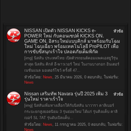
NISSAN เปิดตัว NISSAN KICKS e-
หัวข้อ
POWER ใหม่ กับคอนเซปต์ KICKS ON.
GAME ON. อิสระใหม่แบบคิกส์ มาพร้อมกับโฉม
ใหม่ โฉบเฉี่ยว พร้อมเทคโนโลยี ProPILOT เพื่อ
การขับขี่สนุกเร้าใจ ปลอดภัยเต็มพิกัด
[img] นิสสัน ประเทศไทย เปิดตัวรถยนต์คอมแพคเอสยูวีรุ่น
ล่าสุด นิสสัน คิกส์ อี-พาวเวอร์ ใหม่ ในงานบางกอก อินเตอร์
เนชั่นแนล มอเตอร์โชว์ ครั้งที่ 47...
หัวข้อโดย:
News
,
25 มีนาคม 2026
, 0 ตอบกลับ, ในฟอรั่ม:
News
Nissan เสริมทัพ Navara รุ่นปี 2025 เพิ่ม 3
หัวข้อ
รุ่นใหม่ ราคาเร้าใจ
[img] นิสสันเพิ่มทางเลือกให้กับนิสสัน นาวารา คาลิเบอร์
กระบะยกสูงยอดนิยม 3 รุ่นย่อยใหม่ ได้แก่ รุ่นคิงแค็บ คาลิ
เบอร์ SL 7AT รุ่นดับเบิลแค็บ...
หัวข้อโดย:
News
,
11 กรกฎาคม 2025
, 0 ตอบกลับ, ในฟอรั่ม:
News