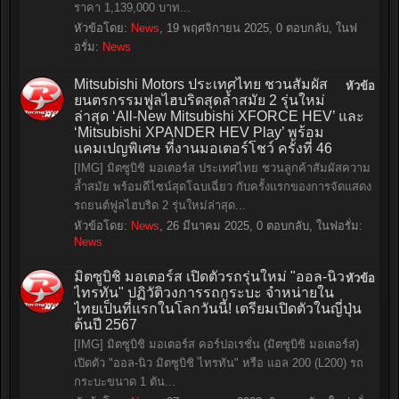
ราคา 1,139,000 บาท...
หัวข้อโดย:
News
,
19 พฤศจิกายน 2025
, 0 ตอบกลับ, ในฟ
อรั่ม:
News
Mitsubishi Motors ประเทศไทย ชวนสัมผัส
หัวข้อ
ยนตรกรรมฟูลไฮบริดสุดล้ำสมัย 2 รุ่นใหม่
ล่าสุด ‘All-New Mitsubishi XFORCE HEV’ และ
‘Mitsubishi XPANDER HEV Play’ พร้อม
แคมเปญพิเศษ ที่งานมอเตอร์โชว์ ครั้งที่ 46
[IMG] มิตซูบิชิ มอเตอร์ส ประเทศไทย ชวนลูกค้าสัมผัสความ
ล้ำสมัย พร้อมดีไซน์สุดโฉบเฉี่ยว กับครั้งแรกของการจัดแสดง
รถยนต์ฟูลไฮบริด 2 รุ่นใหม่ล่าสุด...
หัวข้อโดย:
News
,
26 มีนาคม 2025
, 0 ตอบกลับ, ในฟอรั่ม:
News
มิตซูบิชิ มอเตอร์ส เปิดตัวรถรุ่นใหม่ "ออล-นิว
หัวข้อ
ไทรทัน" ปฏิวัติวงการรถกระบะ จำหน่ายใน
ไทยเป็นที่แรกในโลกวันนี้! เตรียมเปิดตัวในญี่ปุ่น
ต้นปี 2567
[IMG] มิตซูบิชิ มอเตอร์ส คอร์ปอเรชั่น (มิตซูบิชิ มอเตอร์ส)
เปิดตัว "ออล-นิว มิตซูบิชิ ไทรทัน" หรือ แอล 200 (L200) รถ
กระบะขนาด 1 ตัน...