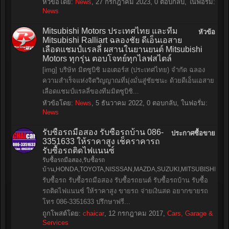
หัวข้อโดย:
News
,
27 กรกฎาคม 2023
, 0 ตอบกลับ, ในฟอรั่ม:
News
Mitsubishi Motors ประเทศไทย และทีม
หัวข้อ
Mitsubishi Ralliart ฉลองชัย ดีเอ็นเอสาย
เลือดแชมป์แรลลี่ ผสานในยานยนต์ Mitsubishi
Motors ทุกรุ่น ตอบโจทย์ทุกไลฟสไตล์
[img] บริษัท มิตซูบิชิ มอเตอร์ส (ประเทศไทย) จำกัด ฉลอง
ความสำเร็จแห่งจิตวิญญาณที่มุ่งมั่นสู่ชัยชนะ ด้วยดีเอ็นเอสาย
เลือดแชมป์แรลลี่ของทีมมิตซูบิชิ...
หัวข้อโดย:
News
,
5 ธันวาคม 2022
, 0 ตอบกลับ, ในฟอรั่ม:
News
รับซื้อรถมือสอง รับซื้อรถบ้าน 086-
ประกาศซื้อขาย
3351633 ให้ราคาสูง เช็คราคารถ
รับซื้อรถติดไฟแนนซ์
รับซื้อรถมือสอง,รับซื้อรถ
บ้าน,HONDA,TOYOTA,NISSSAN,MAZDA,SUZUKI,MITSUBISHI,
รับซื้อรถ รับซื้อรถมือสอง รับซื้อรถยนต์ รับซื้อรถบ้าน รับซื้อ
รถติดไฟแนนซ์ ให้ราคาสูง ขายรถ จ่ายเงินสด อยากขายรถ
โทร 086-3351633 ปรึกษาฟรี...
ถูกโพสต์โดย:
chaicar
,
12 กรกฎาคม 2017
,
Cars, Garage &
Services