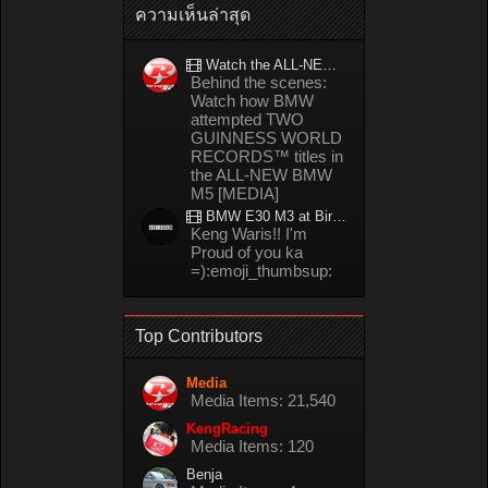
ความเห็นล่าสุด
Watch the ALL-NEW BMW M5 refuel mid-drift to take TWO GUINNESS WORLD RECORDS™ titles
Behind the scenes:
Watch how BMW
attempted TWO
GUINNESS WORLD
RECORDS™ titles in
the ALL-NEW BMW
M5 [MEDIA]
BMW E30 M3 at Bira circuit Thailand in 02/2008
Keng Waris!! I'm
Proud of you ka
=):emoji_thumbsup:
Top Contributors
Media
Media Items: 21,540
KengRacing
Media Items: 120
Benja