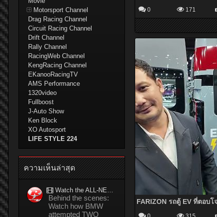
Movie
Motorsport Channel
0
171
Drag Racing Channel
Circuit Racing Channel
Drift Channel
Rally Channel
RacingWeb Channel
KengRacing Channel
EKanooRacingTV
AMS Performance
1320video
Fullboost
J-Auto Show
Ken Block
XO Autosport
LIFE STYLE 224
ความเห็นล่าสุด
Watch the ALL-NEW BMW M5 refuel mid-drift to take TWO GUINNESS WORLD RECORDS™ titles
Behind the scenes:
Watch how BMW
attempted TWO
0
315