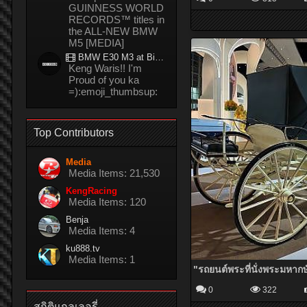
GUINNESS WORLD
RECORDS™ titles in
the ALL-NEW BMW
M5 [MEDIA]
BMW E30 M3 at Bira circuit Thailand in 02/2008
Keng Waris!! I'm
Proud of you ka
=):emoji_thumbsup:
Top Contributors
Media
Media Items: 21,530
KengRacing
Media Items: 120
Benja
Media Items: 4
ku888.tv
Media Items: 1
0
322
สถิติแกลเลอรี่