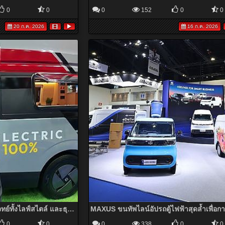
0
0
0
152
0
0
20 ก.ค. 2026
16 ก.ค. 2026
FARIZON รถตู้ EV ที่ตอบโจทย์ทั้งไลฟ์สไตล์ และธุรกิจ
0
0
0
338
0
0