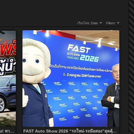
เรียงโดย:
Date
Filters
ใหญ่แต่โคตรพริ้ว! หงฉี E-HS9 หรูที่สุดจากจีน! พวงมาลัยขวา คันแรกในไทย
FAST Auto Show 2026 “รถใหม่-รถมือสอง”สุดคุ้ม วันนี้ – 5 ก.ค. ที่ไบเทค