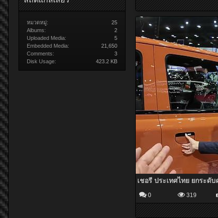
หมวดหมู่:
25
Albums:
2
Uploaded Media:
5
Embedded Media:
21,650
Comments:
3
Disk Usage:
423.2 KB
0
319