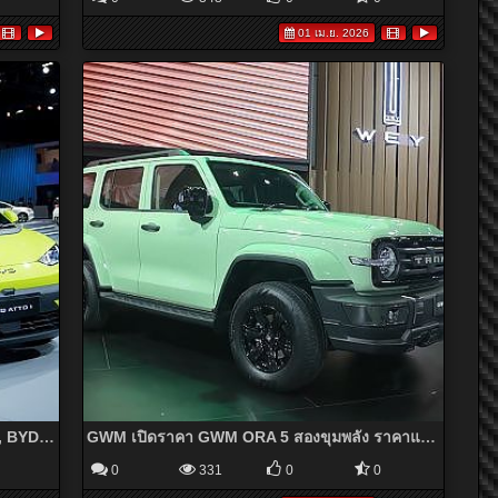
01 เม.ย. 2026
BYD ATTO 1, BYD ATTO 2, BYD SEAL 6 , BYD SEALION 5 DM-i และ DENZA
GWM เปิดราคา GWM ORA 5 สองขุมพลัง ราคาแนะนำช่วงเปิดตัวรุ่น HEV 709,000-779,000 บาท
0
331
0
0