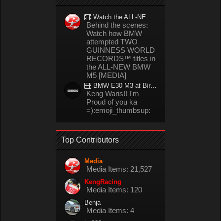
Watch the ALL-NEW BMW M5 refuel mid-drift to take TWO GUINNESS WORLD RECORDS™ titles
Behind the scenes:
Watch how BMW
attempted TWO
GUINNESS WORLD
RECORDS™ titles in
the ALL-NEW BMW
M5 [MEDIA]
BMW E30 M3 at Bira circuit Thailand in 02/2008
Keng Waris!! I'm
Proud of you ka
=):emoji_thumbsup:
Top Contributors
Media
Media Items: 21,527
KengRacing
Media Items: 120
Benja
Media Items: 4