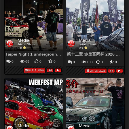
Media
Media
J-Auto Show
J-Auto Show
0 x
0 x
Taipei Night 1 underground.tw Night Car Meet
第十二章 赤鬼富岡杯 2026 【提供映像】
0
69
0
0
0
103
0
0
02 ส.ค. 2026
25 ก.ค. 2026
Media
Media