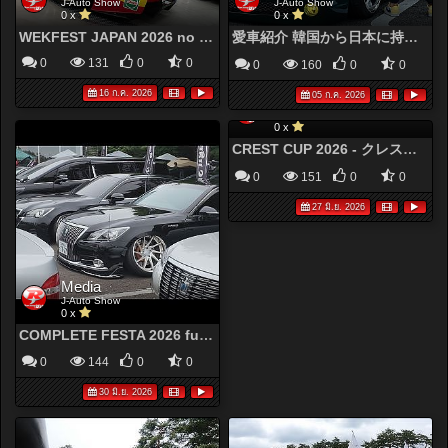
J-Auto Show
J-Auto Show
0 x
0 x
WEKFEST JAPAN 2026 no BGM
愛車紹介 韓国から日本に持ち込んだジャガーXJ - VIP CAR KOREA JAGUR XJ X358
0
131
0
0
0
160
0
0
16 ก.ค. 2026
05 ก.ค. 2026
Media
Media
J-Auto Show
J-Auto Show
0 x
0 x
COMPLETE FESTA 2026 full video コンプリートフェスタ2026 コンフェス 2026 総集編
CREST CUP 2026 - クレストカップ 2026 【提供映像】
0
144
0
0
0
151
0
0
30 มิ.ย. 2026
27 มิ.ย. 2026