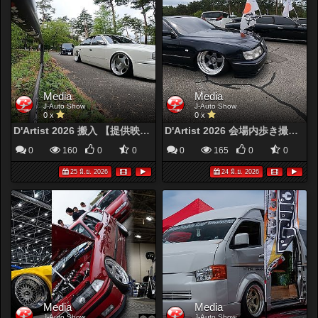
Media
Media
J-Auto Show
J-Auto Show
0 x
0 x
D'Artist 2026 搬入 【提供映像】
D'Artist 2026 会場内歩き撮り 【提供映像】
0
160
0
0
0
165
0
0
25 มิ.ย. 2026
24 มิ.ย. 2026
Media
Media
J-Auto Show
J-Auto Show