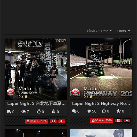
เรียงโดย:
Date
Filters
Media
Media
J-Auto Show
J-Auto Show
0 x
0 x
Taipei Night 3 台北地下車聚 SGT Night Car Meet
Taipei Night 2 Highway Rolling
0
56
0
0
0
7
0
0
04 ส.ค. 2026
06 ส.ค. 2026