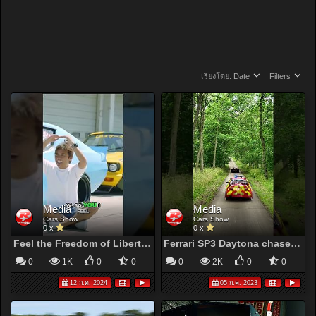
เรียงโดย:
Date
Filters
Media
Media
Cars Show
Cars Show
0 x
0 x
Feel the Freedom of Liberty Walk !
Ferrari SP3 Daytona chased by Police
0
1K
0
0
0
2K
0
0
12 ก.ค. 2024
05 ก.ค. 2023