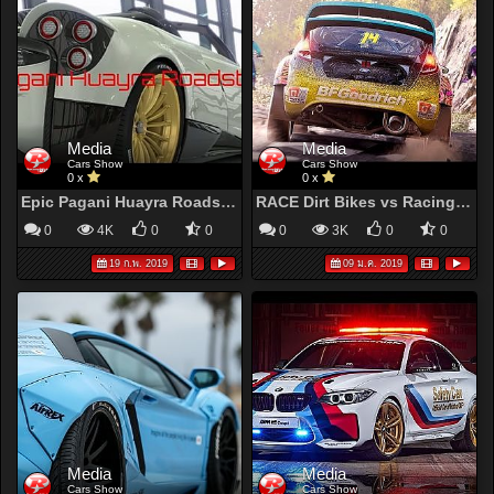
Media
Media
Cars Show
Cars Show
0 x
0 x
Epic Pagani Huayra Roadster | 2019
RACE Dirt Bikes vs Racing Ford Fiesta GRC | Forza Horizon 4
0
4K
0
0
0
3K
0
0
19 ก.พ. 2019
09 ม.ค. 2019
Media
Media
Cars Show
Cars Show