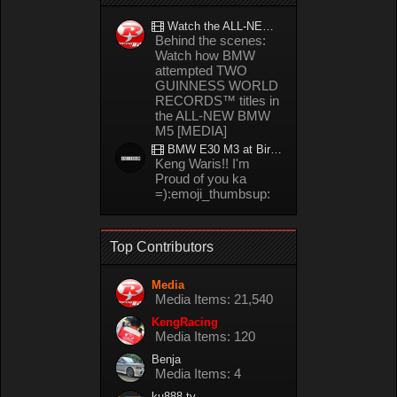
Watch the ALL-NEW BMW M5 refuel mid-drift to take TWO GUINNESS WORLD RECORDS™ titles
Behind the scenes:
Watch how BMW
attempted TWO
GUINNESS WORLD
RECORDS™ titles in
the ALL-NEW BMW
M5 [MEDIA]
BMW E30 M3 at Bira circuit Thailand in 02/2008
Keng Waris!! I'm
Proud of you ka
=):emoji_thumbsup:
Top Contributors
Media
Media Items: 21,540
KengRacing
Media Items: 120
Benja
Media Items: 4
ku888.tv