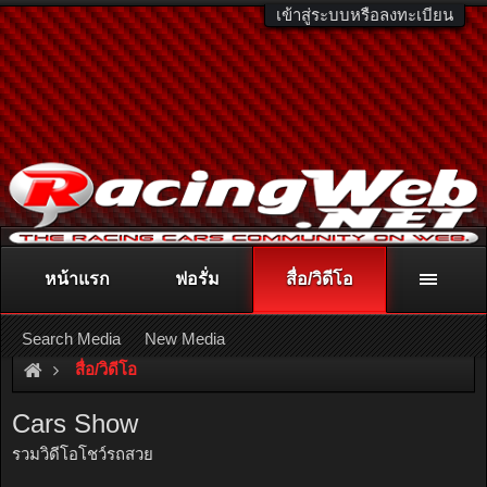
เข้าสู่ระบบหรือลงทะเบียน
หน้าแรก
ฟอรั่ม
สื่อ/วิดีโอ
ติดต่อลงโฆษณา
racingweb@gmail.com
หรือโทร. 081-811-1138
หรืออ่านรายละเอียดเพิ่มเติม คลิกที่นี่
Search Media
New Media
สื่อ/วิดีโอ
Cars Show
รวมวิดีโอโชว์รถสวย