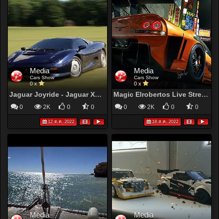
Media
Media
Cars Show
Cars Show
0 x
0 x
Jaguar Joyride - Jaguar XJ220
Magic Elrobertos Live Stream
0
2K
0
0
0
2K
0
0
12 ต.ค. 2022
18 ส.ค. 2022
Media
Media