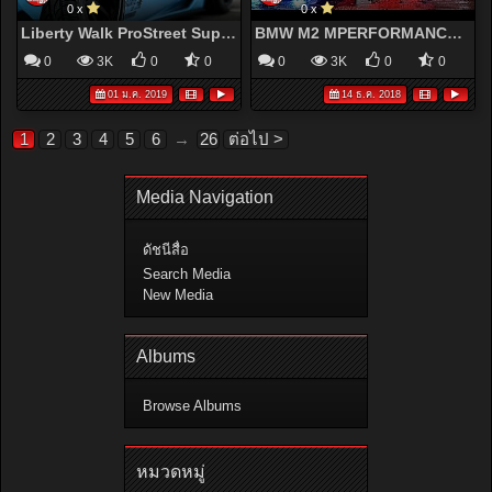
0 x
0 x
Liberty Walk ProStreet Supercars World | 2019 CINEMATIC
BMW M2 MPERFORMANCE | CINEMATIC
0
3K
0
0
0
3K
0
0
01 ม.ค. 2019
14 ธ.ค. 2018
1
2
3
4
5
6
→
26
ต่อไป >
Media Navigation
ดัชนีสื่อ
Search Media
New Media
Albums
Browse Albums
หมวดหมู่