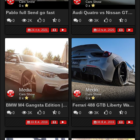
Cars Show
Cars Show
0 x
0 x
Pablo full Send go fast
Audi Quatro vs Nissan GTR SuperCar Battle !Forza Horizon 4 Edition*
0
2K
0
0
0
3K
0
0
24 ก.ย. 2021
13 พ.ค. 2020
Media
Media
Cars Show
Cars Show
0 x
0 x
BMW M4 Gangsta Edition | CINEMATIC 2019
Ferrari 488 GTB Liberty Walk Performance | CINEMATIC
0
3K
0
0
0
3K
0
0
19 มี.ค. 2019
08 มี.ค. 2019