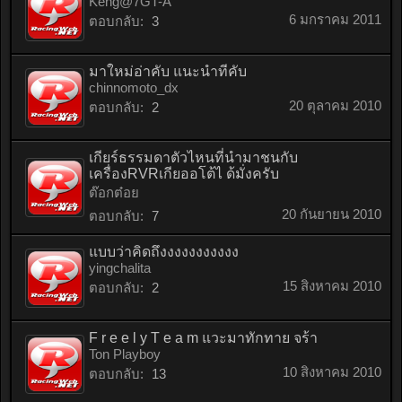
Keng@7GT-A
6 มกราคม 2011
ตอบกลับ:
3
มาใหม่อ่าคับ แนะนำทีคับ
chinnomoto_dx
20 ตุลาคม 2010
ตอบกลับ:
2
เกียร์ธรรมดาตัวไหนที่นำมาชนกับ
เครื่องRVRเกียออโต้ไ ด้มั่งครับ
ต๊อกต๋อย
20 กันยายน 2010
ตอบกลับ:
7
แบบว่าคิดถึงงงงงงงงงงง
yingchalita
15 สิงหาคม 2010
ตอบกลับ:
2
F r e e l y T e a m แวะมาทักทาย จร้า
Ton Playboy
10 สิงหาคม 2010
ตอบกลับ:
13