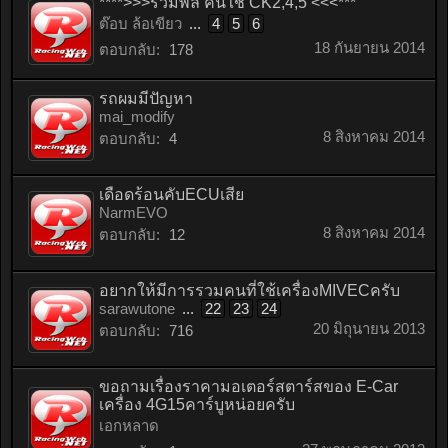
****>>>รวมพล คนใช้ CK2,4,5 <<<***
ต๊อบ ล้อเขียว
...
4
5
6
18 กันยายน 2014
ตอบกลับ:
178
รถผมมีปัญหา
mai_modify
8 สิงหาคม 2014
ตอบกลับ:
4
เดือดร้อนคับECUเสีย
NarmEVO
8 สิงหาคม 2014
ตอบกลับ:
12
อยากให้มีการรวมคนที่ใช้เครื่องMIVECครับ
sarawutone
...
22
23
24
20 มิถุนายน 2013
ตอบกลับ:
716
ขอถามเรื่องราคามอเตอร์สตาร์สของ E-Car
เครื่อง 4G15คาร์บูหน่อยครับ
เอกหลาด