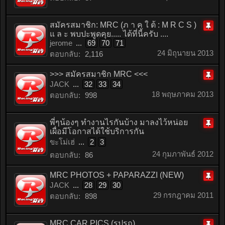
สมัครสมาชิก: MRC (ภ า ค ใ ต้ : M R C S )
แ ล ะ พบปะพูดคุย..... ได้ที่นี้ครับ ....
ติด
jerome
...
69
70
71
หมุด
24 มิถุนายน 2013
ตอบกลับ:
2,116
>>> สมัครสมาชิก MRC <<<
JACK
...
32
33
34
ติด
18 พฤษภาคม 2013
ตอบกลับ:
998
หมุด
พี่ๆน้องๆ ทำงานไรกันบ้าง มาลงไว้หน่อย
เผื่อมีโอกาสได้ใช้บริการกัน
ติด
ขะโม่เฮ่
...
2
3
หมุด
24 กุมภาพันธ์ 2012
ตอบกลับ:
86
MRC PHOTOS + PAPARAZZI (NEW)
JACK
...
28
29
30
ติด
29 กรกฎาคม 2011
ตอบกลับ:
898
หมุด
MRC CAR PICS (รูปรถ)