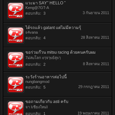
เเวะมา SAY" HELLO "
Keng@7GT-A
3 กันยายน 2011
ตอบกลับ:
3
ได้รถแล้ว galant แต่ไม่มีความรุ้
s4vana
28 สิงหาคม 2011
ตอบกลับ:
4
ขอร่วมก๊วน mitsu racing ด้วยคนครับผม
7ม่สuโลก oๅจๅsย์สุsๅ
8 สิงหาคม 2011
ตอบกลับ:
2
ระวังร้านอาหารต่อไปนี้
nungbangmod
29 กรกฎาคม 2011
ตอบกลับ:
5
ขอถามเกียวกับ asti ครับ
จา Iเชียงใหม่I
19 พฤษภาคม 2011
ตอบกลับ:
1